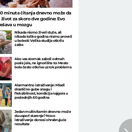
0 minuta čitanja dnevno može da
 život za skoro dve godine: Evo
 dešava u mozgu
Nikada nismo živeli duže, ali
nikada toliko godina nismo proveli
u bolesti: Velika studija otkrila
zašto
Ako vas stomak zaboli odmah
posle jela, ne ignorišite to: Mesto
bola često otkriva uzrok problema
Alarmantno istraživanje: Mladi
drastično gube snagu i
fleksibilnost, kondicija najgora u
poslednjih 60 godina
Jedan multivitamin dnevno može
da uspori starenje? Novo
istraživanje donosi ohrabrujuće
rezultate