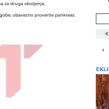
a za druga oboljenja.
egobe, obavezno proverite pankreas.
31
o
C
Priština
EKL