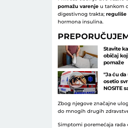
pomažu varenje
u tankom c
digestivnog trakta;
reguliše
hormona insulina.
PREPORUČUJE
Stavite ka
običaj ko
pomaže
"Ja ću da
osetio sv
NOSITE s
Zbog njegove značajne ulog
do mnogih drugih zdravstv
Simptomi poremećaja rada o