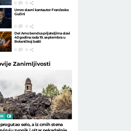
0
0
Umro slavni kantautor Frančesko
Gučini
0
0
Del Arno bend sa prijateljima slavi
40 godina rada 19. septembra u
Botaničkoj bašti
0
0
ovije
Zanimljivosti
IK
progutao selo, a iz crnih stena
zviruju zvonik i oltar nekadašnje