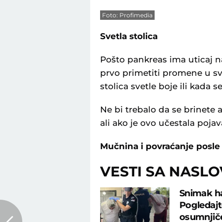
Foto: Profimedia
Svetla stolica
Pošto pankreas ima uticaj 
prvo primetiti promene u svo
stolica svetle boje ili kada 
Ne bi trebalo da se brinet
ali ako je ovo učestala poja
Mučnina i povraćanje posle
VESTI SA NASL
Snimak ha
Pogledajt
osumnjiče