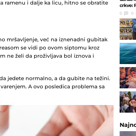
 ramenu i dalje ka licu, hitno se obratite
crkve: 
0
0
o mršavljenje, već na iznenadni gubitak
reasom se vidi po ovom siptomu kroz
m ne želi da proživljava bol iznova i
da jedete normalno, a da gubite na težini.
 varenjem. A ovo posledica problema sa
Najn