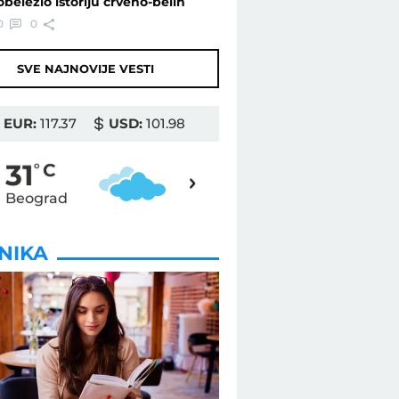
obeležio istoriju crveno-belih
0
0
SVE NAJNOVIJE VESTI
EUR:
117.37
USD:
101.98
33
31
o
C
o
C
Beograd
Novi Sad
INIKA