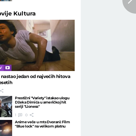
ovije
Kultura
TV
 nastao jedan od najvećih hitova
setih
Prestižni "Variety" istakao ulogu
Džeka Dimića u američkoj hit
seriji "Lioness"
1
0
Anime veče u mts Dvorani: Film
"Blue lock" na velikom platnu