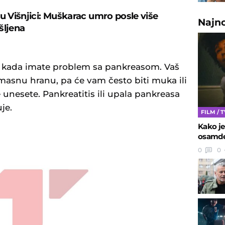
 u Višnjici: Muškarac umro posle više
Najn
šljena
je kada imate problem sa pankreasom. Vaš
 masnu hranu, pa će vam često biti muka ili
e unesete. Pankreatitis ili upala pankreasa
je.
FILM / 
Kako je
osamde
0
0