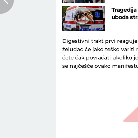
Tragedija
uboda str
Digestivni trakt prvi reagu
želudac će jako teško variti
ćete čak povraćati ukoliko j
se najčešće ovako manifestu