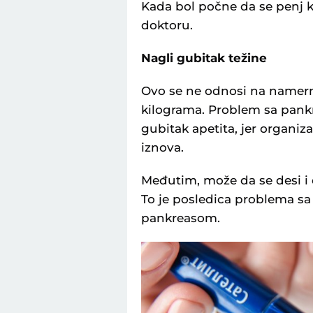
Kada bol počne da se penj ka
doktoru.
Nagli gubitak težine
Ovo se ne odnosi na namern
kilograma. Problem sa pank
gubitak apetita, jer organiza
iznova.
Međutim, može da se desi i 
To je posledica problema sa
pankreasom.