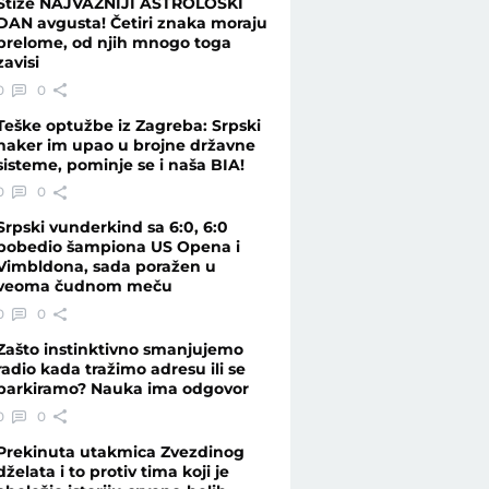
Stiže NAJVAŽNIJI ASTROLOŠKI
DAN avgusta! Četiri znaka moraju
prelome, od njih mnogo toga
zavisi
0
0
Teške optužbe iz Zagreba: Srpski
haker im upao u brojne državne
sisteme, pominje se i naša BIA!
0
0
Srpski vunderkind sa 6:0, 6:0
pobedio šampiona US Opena i
Vimbldona, sada poražen u
veoma čudnom meču
0
0
Zašto instinktivno smanjujemo
radio kada tražimo adresu ili se
parkiramo? Nauka ima odgovor
0
0
Prekinuta utakmica Zvezdinog
dželata i to protiv tima koji je