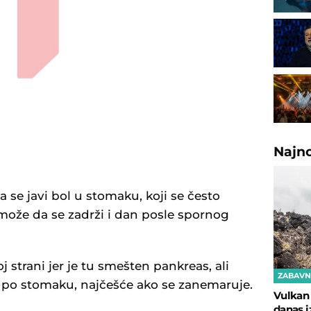
Najn
 se javi bol u stomaku, koji se često
 može da se zadrži i dan posle spornog
oj strani jer je tu smešten pankreas, ali
ZABAVN
je po stomaku, najčešće ako se zanemaruje.
Vulkan 
danas i