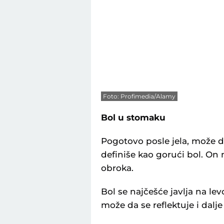
Foto: Profimedia/Alamy
Bol u stomaku
Pogotovo posle jela, može da
definiše kao gorući bol. On
obroka.
Bol se najčešće javlja na lev
može da se reflektuje i dal