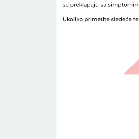
se preklapaju sa simptomim
Ukoliko primetite sledeće t