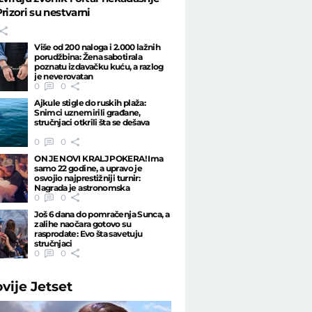
Prizori su nestvarni
Više od 200 naloga i 2.000 lažnih
porudžbina: Žena sabotirala
poznatu izdavačku kuću, a razlog
je neverovatan
0
0
Ajkule stigle do ruskih plaža:
Snimci uznemirili građane,
stručnjaci otkrili šta se dešava
0
0
ON JE NOVI KRALJ POKERA! Ima
samo 22 godine, a upravo je
osvojio najprestižniji turnir:
Nagrada je astronomska
0
0
Još 6 dana do pomračenja Sunca, a
zalihe naočara gotovo su
rasprodate: Evo šta savetuju
stručnjaci
0
0
ovije
Jetset