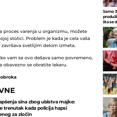
Samo 3
produži
šta se
na proces varenja u organizmu, možete
joj stolici. Problem je kada je cela vaša
se završava svetlijim delom izmeta.
e ako vam se ovo dešava samo povremeno,
va obavezno se obratite lekaru.
 obroka
OVNE
pšenja sina zbog ubistva majke:
e trenutak kada policija hapsi
nog za zločin