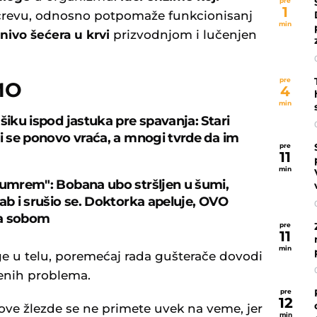
pre
1
revu, odnosno potpomaže funkcionisanj
min
 nivo šećera u krvi
prizvodnjom i lučenjen
pre
MO
4
min
šiku ispod jastuka pre spavanja: Stari
ji se ponovo vraća, a mnogi tvrde da im
pre
11
min
 umrem": Bobana ubo stršljen u šumi,
rab i srušio se. Doktorka apeluje, OVO
a sobom
pre
11
min
e u telu, poremećaj rada gušterače dovodi
enih problema.
pre
12
ve žlezde se ne primete uvek na veme, jer
min