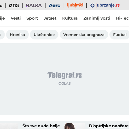
Ljubimci
Ona
Nauka
Aero
Ubrzanje
ije
Vesti
Sport
Jetset
Kultura
Zanimljivosti
Hi-Te
t
Hronika
Ukrštenice
Vremenska prognoza
Fudbal
Šta sve nude bolje
Dioptrijske naočare 