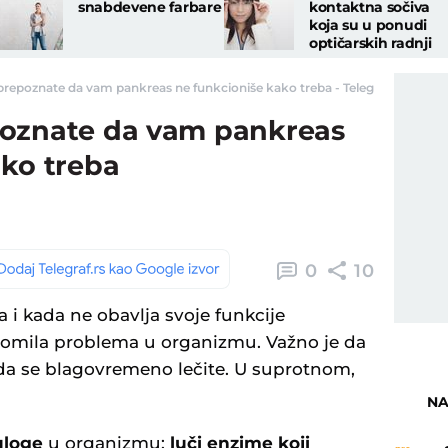
snabdevene farbare
kontaktna sočiva
koja su u ponudi
optičarskih radnji
repoznate da vam pankreas ne funkcioniše kako treba - Telegraf.rs
poznate da vam pankreas
ako treba
0
10
 i kada ne obavlja svoje funkcije
gomila problema u organizmu. Važno je da
i da se blagovremeno lečite. U suprotnom,
NA
uloge
u organizmu:
luči enzime koji