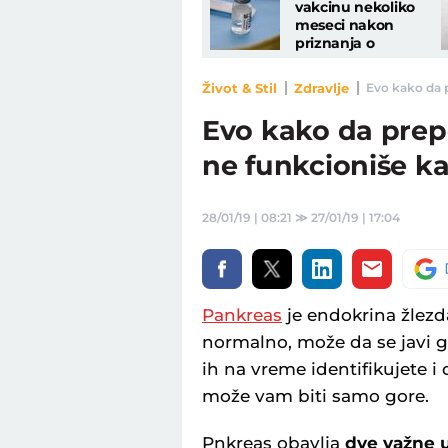
vakcinu nekoliko
meseci nakon
priznanja o
nuspojavama
Život & Stil
Zdravlje
Evo kako da p
Evo kako da pre
ne funkcioniše k
28/01/19 | 08:21
≫
27/01/19 | 17:04
Pankreas
je endokrina žlezda
normalno, može da se javi 
ih na vreme identifikujete 
može vam biti samo gore.
Pnkreas obavlja
dve važne 