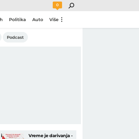
0
ch
Politika
Auto
Više
Podcast
i
Vreme je darivanja -