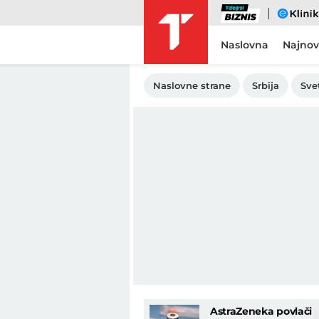
Biznis
eKlinika
Naslovna
Najnov
Naslovne strane
Srbija
Sve
AstraZeneka povlači