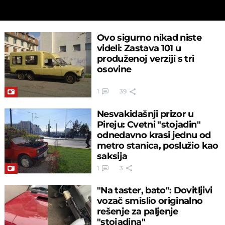
Ovo sigurno nikad niste
videli: Zastava 101 u
produženoj verziji s tri
osovine
1
39
Nesvakidašnji prizor u
Pireju: Cvetni "stojadin"
odnedavno krasi jednu od
metro stanica, poslužio kao
saksija
1
3
"Na taster, bato": Dovitljivi
vozač smislio originalno
rešenje za paljenje
"stojadina"