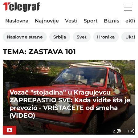
Naslovna
Najnovije
Vesti
Sport
Biznis
eKli
Naslovne strane
Srbija
Svet
Hronika
Ukršt
TEMA: ZASTAVA 101
Vozač "stojadina" u Kragujevcu
ZAPREPASTIO SVE: Kada vidite šta je
prevozio - VRIŠTAĆETE od smeha
(VIDEO)
2
1