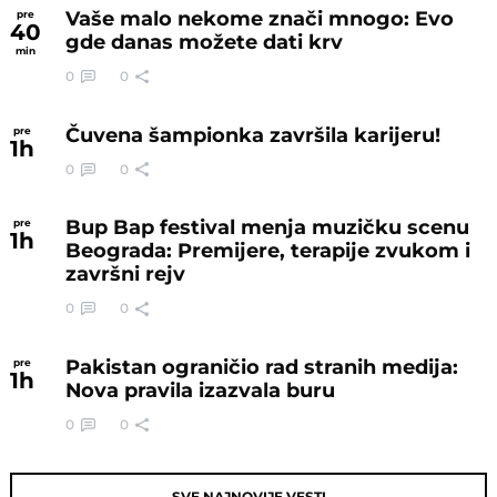
Vaše malo nekome znači mnogo: Evo
pre
40
gde danas možete dati krv
min
0
0
Čuvena šampionka završila karijeru!
pre
1
h
0
0
Bup Bap festival menja muzičku scenu
pre
1
h
Beograda: Premijere, terapije zvukom i
završni rejv
0
0
Pakistan ograničio rad stranih medija:
pre
1
h
Nova pravila izazvala buru
0
0
SVE NAJNOVIJE VESTI