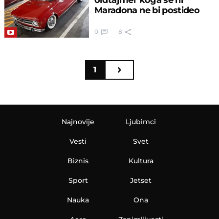
Maradona ne bi postideo
0
8
1
Najnovije
Ljubimci
Vesti
Svet
Biznis
Kultura
Sport
Jetset
Nauka
Ona