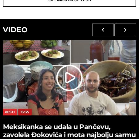
VIDEO
VESTI
13:35
Meksikanka se udala u Pančevu,
zavolela Đokovića i mota najbolju sarmu