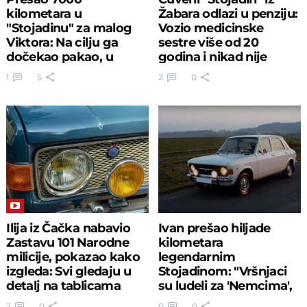
kilometara u
Žabara odlazi u penziju:
"Stojadinu" za malog
Vozio medicinske
Viktora: Na cilju ga
sestre više od 20
dočekao pakao, u
godina i nikad nije
povratku filmska
odustao
1
5
2
0
pljačka!
Ilija iz Čačka nabavio
Ivan prešao hiljade
Zastavu 101 Narodne
kilometara
milicije, pokazao kako
legendarnim
izgleda: Svi gledaju u
Stojadinom: "Vršnjaci
detalj na tablicama
su ludeli za 'Nemcima',
a ja za Zastavom"
2
0
0
0