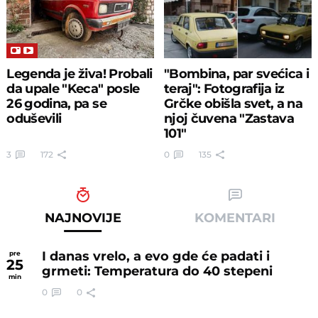
Legenda je živa! Probali
"Bombina, par svećica i
da upale "Keca" posle
teraj": Fotografija iz
26 godina, pa se
Grčke obišla svet, a na
oduševili
njoj čuvena "Zastava
101"
3
172
0
135
NAJNOVIJE
KOMENTARI
I danas vrelo, a evo gde će padati i
pre
25
grmeti: Temperatura do 40 stepeni
min
0
0