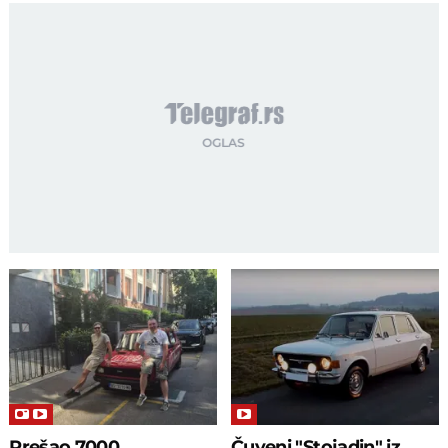
Prešao 7000
Čuveni "Stojadin" iz