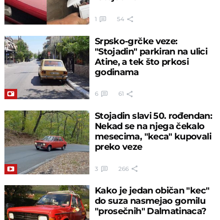
1
54
Srpsko-grčke veze:
"Stojadin" parkiran na ulici
Atine, a tek što prkosi
godinama
6
61
Stojadin slavi 50. rođendan:
Nekad se na njega čekalo
mesecima, "keca" kupovali
preko veze
3
266
Kako je jedan običan "kec"
do suza nasmejao gomilu
"prosečnih" Dalmatinaca?