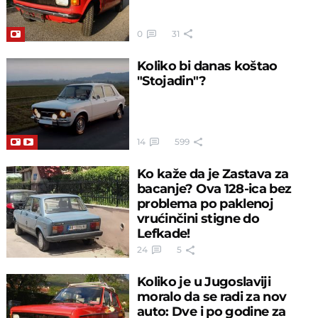
0
31
Koliko bi danas koštao
"Stojadin"?
14
599
Ko kaže da je Zastava za
bacanje? Ova 128-ica bez
problema po paklenoj
vrućinčini stigne do
Lefkade!
24
5
Koliko je u Jugoslaviji
moralo da se radi za nov
auto: Dve i po godine za