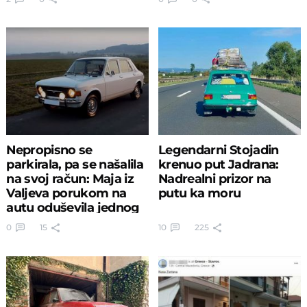
Nepropisno se
Legendarni Stojadin
parkirala, pa se našalila
krenuo put Jadrana:
na svoj račun: Maja iz
Nadrealni prizor na
Valjeva porukom na
putu ka moru
autu oduševila jednog
momka
0
15
10
225