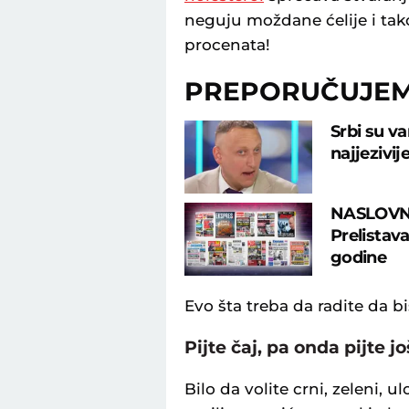
neguju moždane ćelije i ta
procenata!
PREPORUČUJE
Srbi su va
najjezivij
NASLOVN
Prelistav
godine
Evo šta treba da radite da bis
Pijte čaj, pa onda pijte j
Bilo da volite crni, zeleni, ul