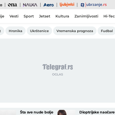
Ljubimci
Ona
Nauka
Aero
Ubrzanje
ije
Vesti
Sport
Jetset
Kultura
Zanimljivosti
Hi-Te
t
Hronika
Ukrštenice
Vremenska prognoza
Fudbal
Šta sve nude bolje
Dioptrijske naočare 