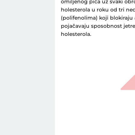
omiljenog pića uz svaki obr
holesterola u roku od tri ned
(polifenolima) koji blokiraj
pojačavaju sposobnost jetre
holesterola.