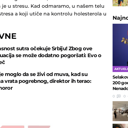
a je u stresu. Kad odmaramo, u našem telu
resa a koji utiče na kontrolu holesterola u
Najn
OVNE
asnost sutra očekuje Srbiju! Zbog ove
tuacija se može dodatno pogoršati: Evo o
eč
AKTUEL
ije moglo da se živi od muva, kad su
Selako
na vrata pogrebnog, direktor ih terao:
200 god
horor
Nenado
0
0