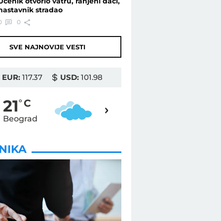
Učenik otvorio vatru, ranjeni đaci,
nastavnik stradao
0
0
SVE NAJNOVIJE VESTI
EUR:
117.37
USD:
101.98
22
21
o
C
o
C
Beograd
Novi Sad
INIKA