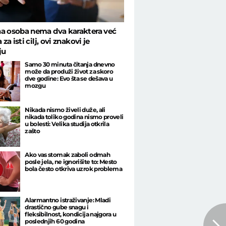
a osoba nema dva karaktera već
a za isti cilj, ovi znakovi je
ju
Samo 30 minuta čitanja dnevno
može da produži život za skoro
dve godine: Evo šta se dešava u
mozgu
Nikada nismo živeli duže, ali
nikada toliko godina nismo proveli
u bolesti: Velika studija otkrila
zašto
Ako vas stomak zaboli odmah
posle jela, ne ignorišite to: Mesto
bola često otkriva uzrok problema
Alarmantno istraživanje: Mladi
drastično gube snagu i
fleksibilnost, kondicija najgora u
poslednjih 60 godina