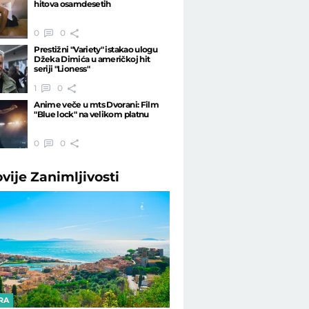
hitova osamdesetih
0
0
Prestižni "Variety" istakao ulogu
Džeka Dimića u američkoj hit
seriji "Lioness"
1
0
Anime veče u mts Dvorani: Film
"Blue lock" na velikom platnu
0
0
ovije
Zanimljivosti
RA