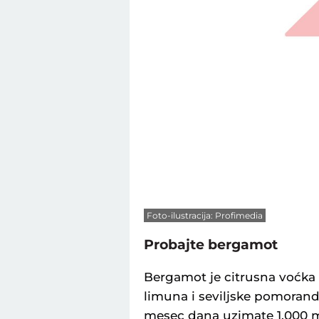
Foto-ilustracija: Profimedia
Probajte bergamot
Bergamot je citrusna voćka 
limuna i seviljske pomorand
mesec dana uzimate 1.000 m