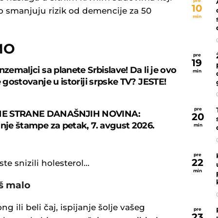
pre
10
ko smanjuju rizik od demencije za 50
min
MO
pre
19
nzemaljci sa planete Srbislave! Da li je ovo
min
e gostovanje u istoriji srpske TV? JESTE!
pre
E STRANE DANAŠNJIH NOVINA:
20
anje štampe za petak, 7. avgust 2026.
min
pre
22
te snizili holesterol...
min
oš malo
ong ili beli čaj, ispijanje šolje vašeg
pre
23