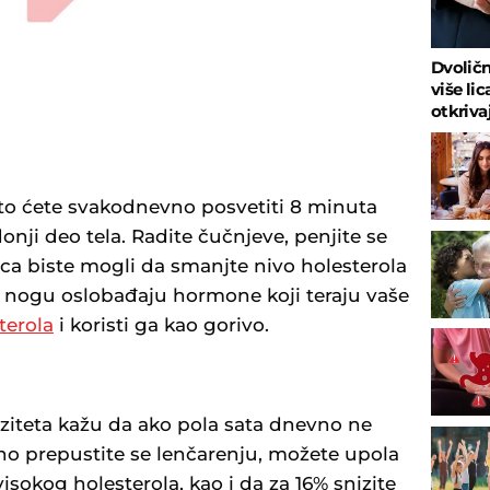
Dvoličn
više lic
otkriva
to ćete svakodnevno posvetiti 8 minuta
ji deo tela. Radite čučnjeve, penjite se
eca biste mogli da smanjte nivo holesterola
́i nogu oslobađaju hormone koji teraju vaše
terola
i koristi ga kao gorivo.
rziteta kažu da ako pola sata dnevno ne
no prepustite se lenčarenju, možete upola
isokog holesterola, kao i da za 16% snizite