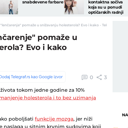
snabdevene farbare
kontaktna sočiva
koja su u ponudi
optičarskih radnji
a "lenčarenje" pomaže u snižavanju holesterola? Evo i kako - Telegraf.rs
enčarenje" pomaže u
erola? Evo i kako
0
3
života tokom jedne godine za 10%
manjenje holesterola i to bez uzimanja
NA
ako poboljšati
funkcije mozga
, jer niži
e naslaga u sitnim krvnim sudovima koji