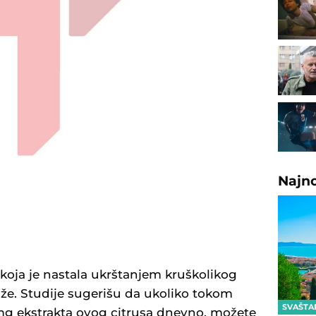
Najn
koja je nastala ukrštanjem kruškolikog
že. Studije sugerišu da ukoliko tokom
SVAŠTA
g ekstrakta ovog citrusa dnevno, možete