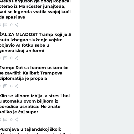
Aleks Ferguson ga zbog kopački
oterao iz Mančester junajteda,
sad se legenda vratila svojoj kući
da spasi sve
0
0
ŽAL ZA MLADOST Tramp koji je 5
puta izbegao služenje vojske
objavio AI fotku sebe u
generalskoj uniformi
0
0
Tramp: Rat sa Iranom uskoro će
se završiti; Kalibaf: Trampova
diplomatija je propala
0
0
Klin se klinom izbija, a stres i bol
u stomaku ovom biljkom iz
porodice usnatica: Ne znate
koliko je čaj super
0
0
Pucnjava u tajlandskoj školi: