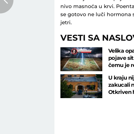
nivo masnoća u krvi. Poent
se gotovo ne luči hormona st
jetri.
VESTI SA NASL
Velika op
pojave si
čemu je r
U kraju n
zakucali 
Otkriven 