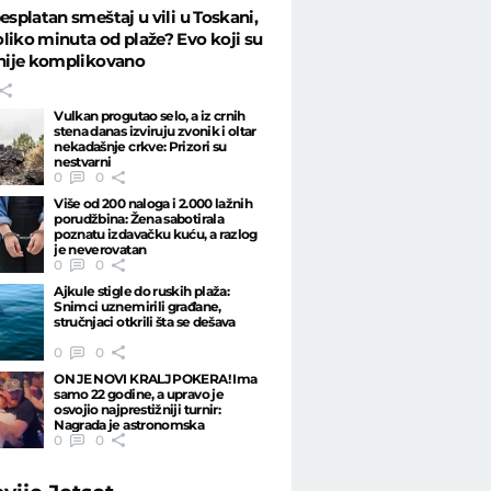
besplatan smeštaj u vili u Toskani,
liko minuta od plaže? Evo koji su
 nije komplikovano
Vulkan progutao selo, a iz crnih
stena danas izviruju zvonik i oltar
nekadašnje crkve: Prizori su
nestvarni
0
0
Više od 200 naloga i 2.000 lažnih
porudžbina: Žena sabotirala
poznatu izdavačku kuću, a razlog
je neverovatan
0
0
Ajkule stigle do ruskih plaža:
Snimci uznemirili građane,
stručnjaci otkrili šta se dešava
0
0
ON JE NOVI KRALJ POKERA! Ima
samo 22 godine, a upravo je
osvojio najprestižniji turnir:
Nagrada je astronomska
0
0