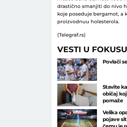
drastično smanjiti do nivo h
koje poseduje bergamot, a k
proizvodnuu holesterola.
(Telegraf.rs)
VESTI U FOKUS
Povlači s
Stavite ka
običaj ko
pomaže
Velika op
pojave si
čemu je r