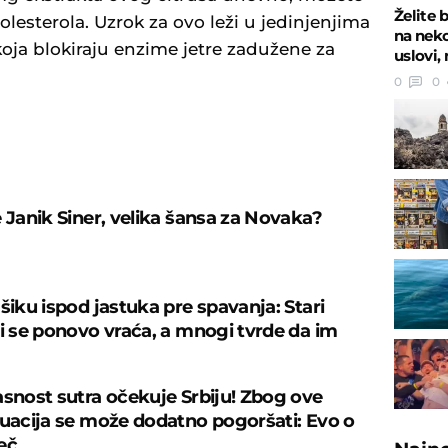
Želite 
olesterola. Uzrok za ovo leži u jedinjenjima
na neko
oja blokiraju enzime jetre zadužene za
uslovi,
0
0
U
e Janik Siner, velika šansa za Novaka?
šiku ispod jastuka pre spavanja: Stari
ji se ponovo vraća, a mnogi tvrde da im
asnost sutra očekuje Srbiju! Zbog ove
tuacija se može dodatno pogoršati: Evo o
eč