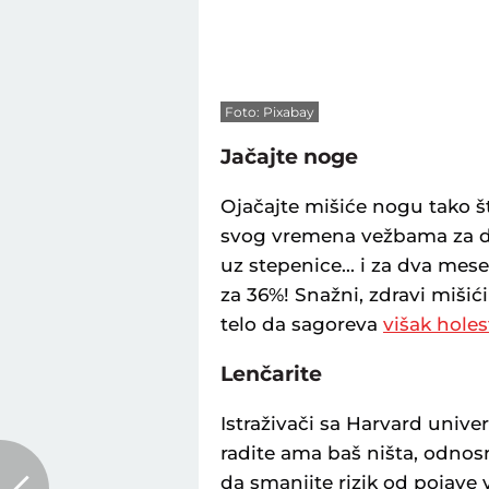
Foto: Pixabay
Jačajte noge
Ojačajte mišiće nogu tako š
svog vremena vežbama za don
uz stepenice... i za dva mes
za 36%! Snažni, zdravi mišic
telo da sagoreva
višak holes
Lenčarite
Istraživači sa Harvard unive
radite ama baš ništa, odnos
da smanjite rizik od pojave v