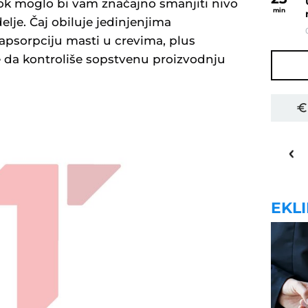
ok moglo bi vam značajno smanjiti nivo
min
elje. Čaj obiluje jedinjenjima
u apsorpciju masti u crevima, plus
 da kontroliše sopstvenu proizvodnju
19
o
C
Priština
EKL