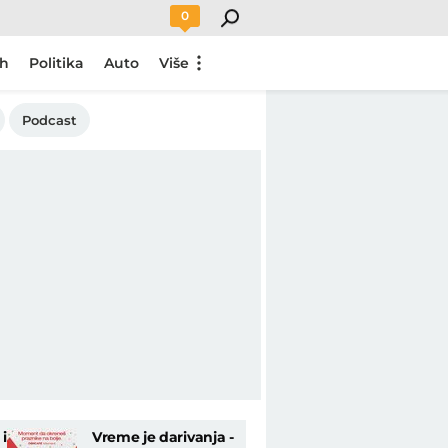
0
ch
Politika
Auto
Više
Podcast
i
Vreme je darivanja -