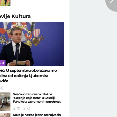
ovije
Kultura
NO
vić: U septembru obeležavamo
ina od rođenja Ljubomira
vića
Svečano zatvorena izložba
"Galerija koja raste" u Galeriji
Fakulteta savremenih umetnosti
0
0
Kako je nastao jedan od najvećih