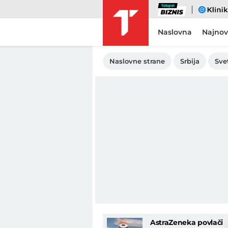
Biznis
eKlinika
Naslovna
Najnov
Naslovne strane
Srbija
Sve
AstraZeneka povlači