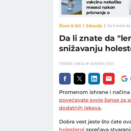
vakcinu nekoliko
meseci nakon
priznanja o
nuspojavama
Život & Stil
Zdravlje
Da li znate d
Da li znate da "l
snižavanju holest
17/10/19 | 09:15
≫
16/10/19 | 15:11
Promenom ishrane i načina 
povećavate svoje šanse za s
dodatnih lekova
.
Dobra vest jeste što ćete ov
holesterol
sprečava stvaranj