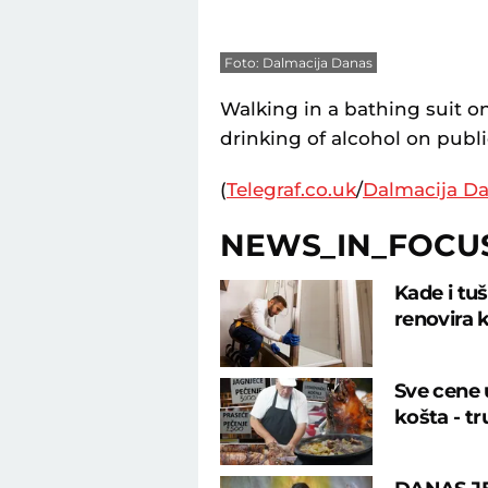
Foto: Dalmacija Danas
Walking in a bathing suit on
drinking of alcohol on publi
(
Telegraf.co.uk
/
Dalmacija D
NEWS_IN_FOCU
Kade i tu
renovira k
Sve cene u
košta - tr