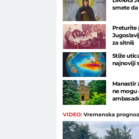
DANAS JE
smete da u
Preturite
Jugoslavij
za sitniš
Stiže uti
najnoviji
Manastir 
ne mogu d
ambasad
VIDEO:
Vremenska prognoz