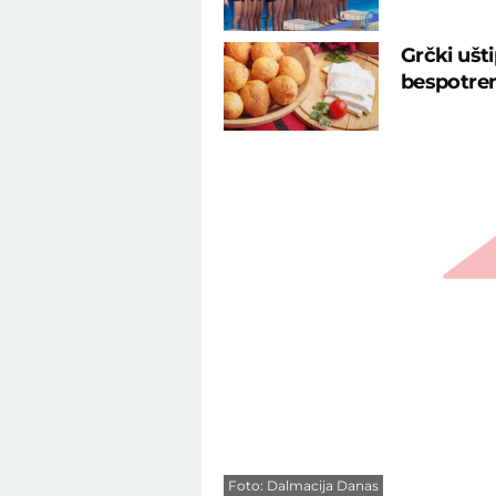
Grčki ušt
bespotre
Foto: Dalmacija Danas