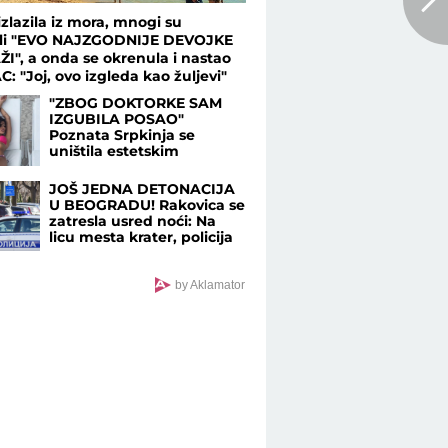
izlazila iz mora, mnogi su
ili "EVO NAJZGODNIJE DEVOJKE
I", a onda se okrenula i nastao
C: "Joj, ovo izgleda kao žuljevi"
"ZBOG DOKTORKE SAM
IZGUBILA POSAO"
Poznata Srpkinja se
uništila estetskim
zahvatima, pa vratila
prirodan izgled: Sada
JOŠ JEDNA DETONACIJA
isplivala stara fotka
U BEOGRADU! Rakovica se
zatresla usred noći: Na
licu mesta krater, policija
traga za počiniocem
by Aklamator