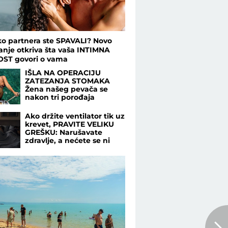
ko partnera ste SPAVALI? Novo
vanje otkriva šta vaša INTIMNA
ST govori o vama
IŠLA NA OPERACIJU
ZATEZANJA STOMAKA
Žena našeg pevača se
nakon tri porođaja
odlučila na hirurški
zahvat: "To mi je jedna od
Ako držite ventilator tik uz
najboljih odluka"
krevet, PRAVITE VELIKU
GREŠKU: Narušavate
zdravlje, a nećete se ni
rashladiti - OVO DUGME
malo ko koristi, a pravi
najveću razliku