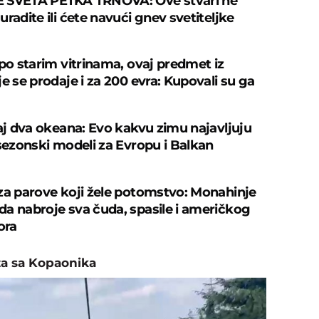
 SVETA PETKA TRNOVA: Ove stvari ne
radite ili ćete navući gnev svetiteljke
 po starim vitrinama, ovaj predmet iz
e se prodaje i za 200 evra: Kupovali su ga
caj dva okeana: Evo kakvu zimu najavljuju
 sezonski modeli za Evropu i Balkan
za parove koji žele potomstvo: Monahinje
a nabroje sva čuda, spasile i američkog
ora
a sa Kopaonika