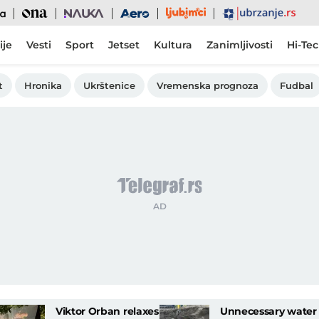
Ljubimci
Ona
Nauka
Aero
Ubrzanje
ije
Vesti
Sport
Jetset
Kultura
Zanimljivosti
Hi-Te
t
Hronika
Ukrštenice
Vremenska prognoza
Fudbal
Viktor Orban relaxes
Unnecessary water