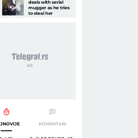
deals with serial
mugger as he tries
to steal her
necklace
.rs
JNOVIJE
KOMENTARI