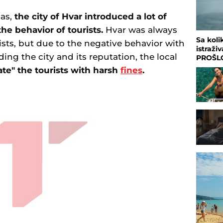
nas,
the city of Hvar introduced a lot of
e behavior of tourists.
Hvar was always
Sa koli
ists, but due to the negative behavior with
istraži
ing the city and its reputation, the local
PROŠLO
te" the tourists with harsh
fines
.