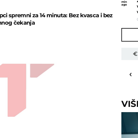
min
ago
ipci spremni za 14 minuta: Bez kvasca i bez
nnog čekanja
30
o
C
Priština
VI