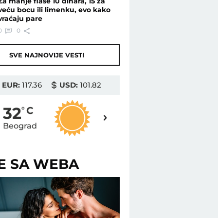
Za manje flaše 10 dinara, 15 za
veću bocu ili limenku, evo kako
vraćaju pare
0
0
SVE NAJNOVIJE VESTI
EUR:
117.36
USD:
101.82
32
32
o
C
o
C
Beograd
Novi Sad
ŠE SA WEBA