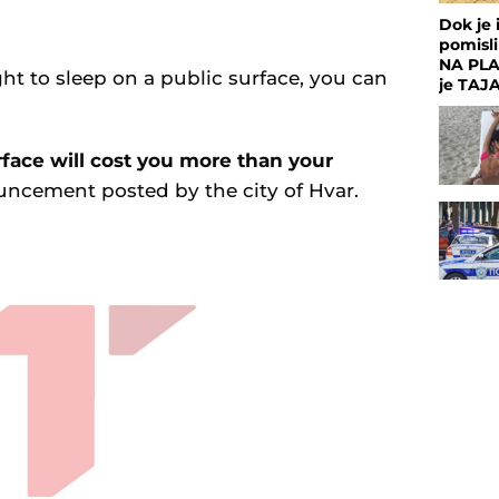
Dok je 
pomisl
NA PLAŽ
ht to sleep on a public surface, you can
je TAJA
rface will cost you more than your
uncement posted by the city of Hvar.