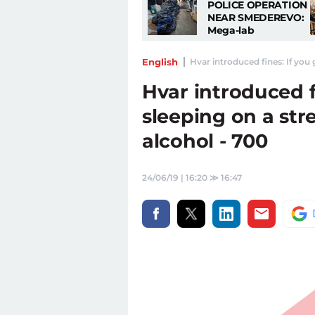
POLICE OPERATION
NEAR SMEDEREVO:
Mega-lab
discovered, six
persons arrested!
English
Hvar introduced fines: If you 
Hvar introduced f
sleeping on a str
alcohol - 700
24/06/19 | 16:20
≫
16:47