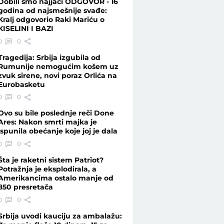
Dobili smo najjači ODGOVOR - 16
godina od najsmešnije svađe:
Kralj odgovorio Raki Mariću o
KISELINI I BAZI
0
0
Tragedija: Srbija izgubila od
Rumunije nemogućim košem uz
zvuk sirene, novi poraz Orlića na
Eurobasketu
0
0
Ovo su bile poslednje reči Done
Ares: Nakon smrti majka je
ispunila obećanje koje joj je dala
0
0
Šta je raketni sistem Patriot?
Potražnja je eksplodirala, a
Amerikancima ostalo manje od
850 presretača
0
0
Srbija uvodi kauciju za ambalažu: