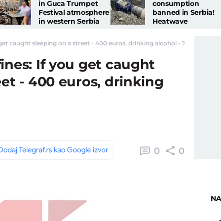
in Guca Trumpet
consumption
Festival atmosphere
banned in Serbia!
in western Serbia
Heatwave
continues: KEY
MEASURE
get caught sleeping on a street - 400 euros, drinking alcohol - 700 - Telegraf
announced
ines: If you get caught
eet - 400 euros, drinking
0
0
NA