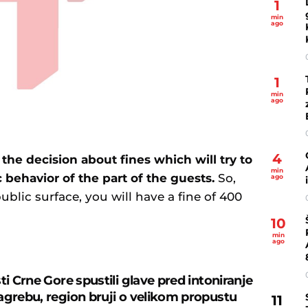
1
min
ago
1
min
ago
4
the decision about fines which will try to
min
 behavior of the part of the guests.
So,
ago
public surface, you will have a fine of 400
10
min
ago
ti Crne Gore spustili glave pred intoniranje
agrebu, region bruji o velikom propustu
11