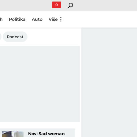
0
ch
Politika
Auto
Više
Podcast
Novi Sad woman