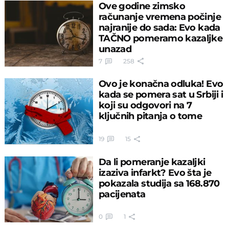
Ove godine zimsko
računanje vremena počinje
najranije do sada: Evo kada
TAČNO pomeramo kazaljke
unazad
7
258
Ovo je konačna odluka! Evo
kada se pomera sat u Srbiji i
koji su odgovori na 7
ključnih pitanja o tome
19
15
Da li pomeranje kazaljki
izaziva infarkt? Evo šta je
pokazala studija sa 168.870
pacijenata
0
1