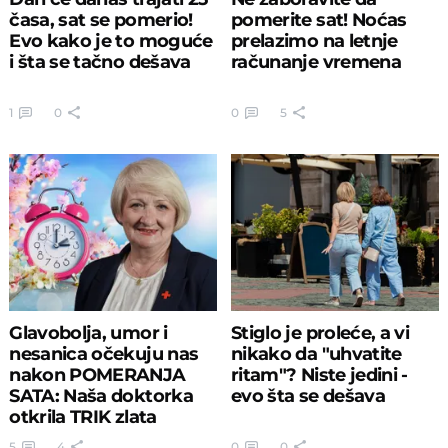
časa, sat se pomerio!
pomerite sat! Noćas
Evo kako je to moguće
prelazimo na letnje
i šta se tačno dešava
računanje vremena
1
0
0
5
Glavobolja, umor i
Stiglo je proleće, a vi
nesanica očekuju nas
nikako da "uhvatite
nakon POMERANJA
ritam"? Niste jedini -
SATA: Naša doktorka
evo šta se dešava
otkrila TRIK zlata
vredan
5
4
0
0