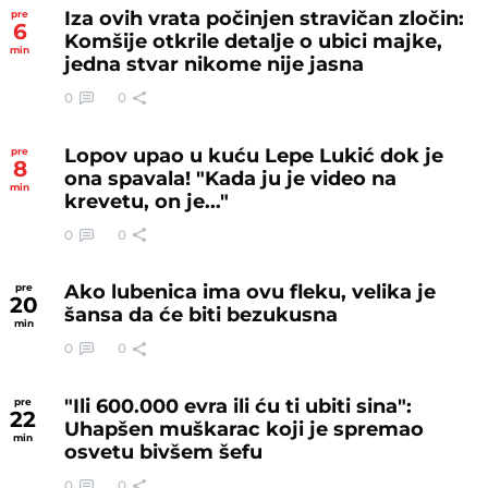
Iza ovih vrata počinjen stravičan zločin:
pre
6
Komšije otkrile detalje o ubici majke,
min
jedna stvar nikome nije jasna
0
0
Lopov upao u kuću Lepe Lukić dok je
pre
8
ona spavala! "Kada ju je video na
min
krevetu, on je..."
0
0
Ako lubenica ima ovu fleku, velika je
pre
20
šansa da će biti bezukusna
min
0
0
"Ili 600.000 evra ili ću ti ubiti sina":
pre
22
Uhapšen muškarac koji je spremao
min
osvetu bivšem šefu
0
0