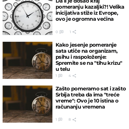
Da li je došao kraj
pomeranju kazaljki?! Velika
inicijativa stiže iz Evrope,
ovo je ogromna većina
0
1
Kako jesenje pomeranje
sata utiče na organizam,
psihu i raspoloženje:
Spremite se na "tihu krizu"
u telu
1
4
Zašto pomeramo sat i zašto
Srbija treba da ima "treće
vreme": Ovo je 10 istina o
računanju vremena
1
8