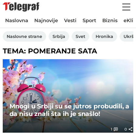
Naslovna
Najnovije
Vesti
Sport
Biznis
eKli
Naslovne strane
Srbija
Svet
Hronika
Ukršt
TEMA: POMERANJE SATA
Mnogi u Srbiji su se jutros probudili, a
da nisu znali šta ih je snašlo!
1
0