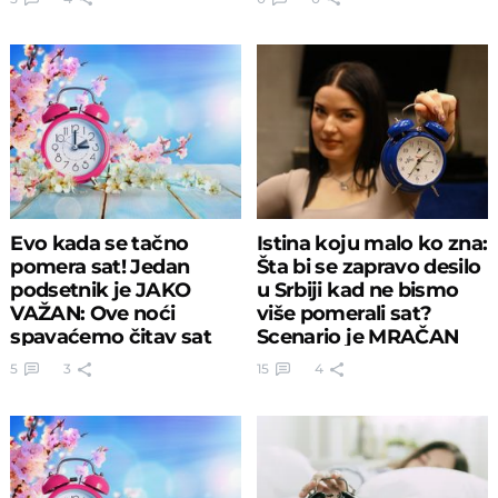
Evo kada se tačno
Istina koju malo ko zna:
pomera sat! Jedan
Šta bi se zapravo desilo
podsetnik je JAKO
u Srbiji kad ne bismo
VAŽAN: Ove noći
više pomerali sat?
spavaćemo čitav sat
Scenario je MRAČAN
manje
5
3
15
4