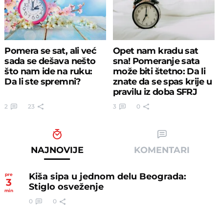
Pomera se sat, ali već
Opet nam kradu sat
sada se dešava nešto
sna! Pomeranje sata
što nam ide na ruku:
može biti štetno: Da li
Da li ste spremni?
znate da se spas krije u
pravilu iz doba SFRJ
2
23
3
0
NAJNOVIJE
KOMENTARI
Kiša sipa u jednom delu Beograda:
pre
3
Stiglo osveženje
min
0
0