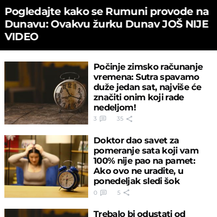
Pogledajte kako se Rumuni provode na
Dunavu: Ovakvu žurku Dunav JOŠ NIJE
VIDEO
Počinje zimsko računanje
vremena: Sutra spavamo
duže jedan sat, najviše će
značiti onim koji rade
nedeljom!
3
35
Doktor dao savet za
pomeranje sata koji vam
100% nije pao na pamet:
Ako ovo ne uradite, u
ponedeljak sledi šok
0
5
Trebalo bi odustati od