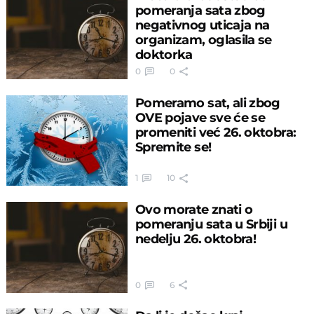
pomeranja sata zbog
negativnog uticaja na
organizam, oglasila se
doktorka
0
0
Pomeramo sat, ali zbog
OVE pojave sve će se
promeniti već 26. oktobra:
Spremite se!
1
10
Ovo morate znati o
pomeranju sata u Srbiji u
nedelju 26. oktobra!
0
6