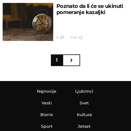
Poznato da li će se ukinuti
pomeranje kazaljki
6
243
1
Najnovije
Ljubimci
Vesti
Svet
Biznis
Kultura
Sport
Jetset