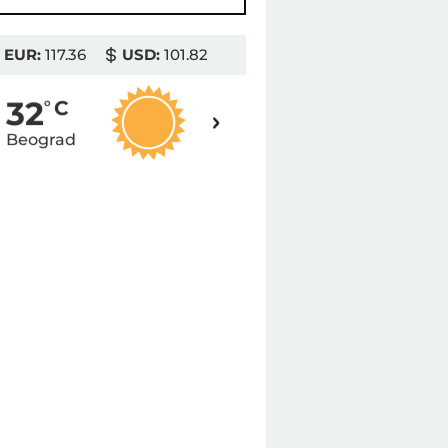
EUR:
117.36
USD:
101.82
32
32
o
C
o
C
Beograd
Novi Sad