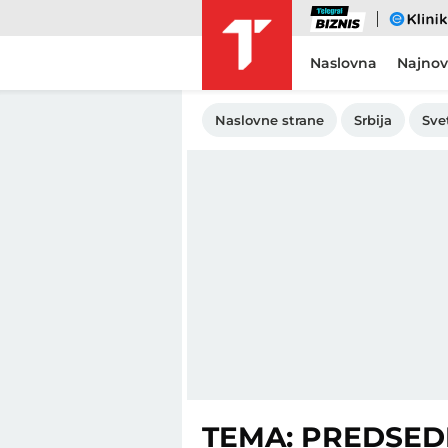
Biznis
eKlinika
Naslovna
Najnov
Naslovne strane
Srbija
Sve
TEMA: PREDSEDN