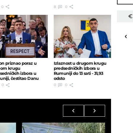
0
8
0
30
o
C
Priština
on priznao poraz u
Izlaznost u drugom krugu
gom krugu
predsedničkih izbora u
sedničkih izbora u
Rumuniji do 13 sati - 31,93
niji, čestitao Danu
odsto
0
0
0