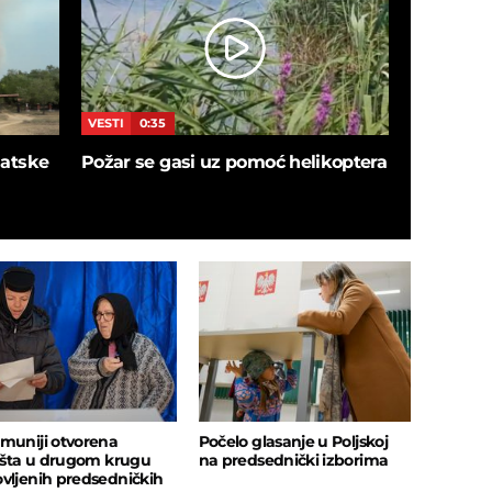
VESTI
0:35
VESTI
5:4
blatske
Požar se gasi uz pomoć helikoptera
SNIMAK I
ušao u de
sačekalo
insekata!
muniji otvorena
Počelo glasanje u Poljskoj
lišta u drugom krugu
na predsednički izborima
vljenih predsedničkih