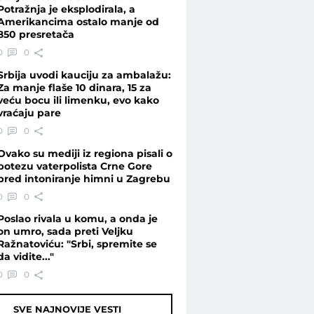
Potražnja je eksplodirala, a
Amerikancima ostalo manje od
850 presretača
0
0
Srbija uvodi kauciju za ambalažu:
Za manje flaše 10 dinara, 15 za
veću bocu ili limenku, evo kako
vraćaju pare
0
0
Ovako su mediji iz regiona pisali o
potezu vaterpolista Crne Gore
pred intoniranje himni u Zagrebu
0
0
Poslao rivala u komu, a onda je
on umro, sada preti Veljku
Ražnatoviću: "Srbi, spremite se
da vidite..."
0
0
SVE NAJNOVIJE VESTI