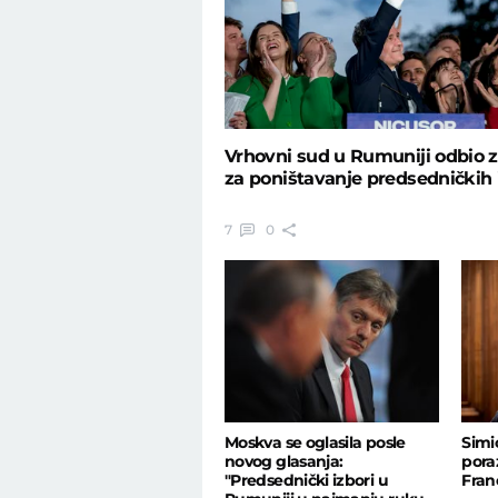
Vrhovni sud u Rumuniji odbio 
za poništavanje predsedničkih 
7
0
Moskva se oglasila posle
Simi
novog glasanja:
pora
"Predsednički izbori u
Fran