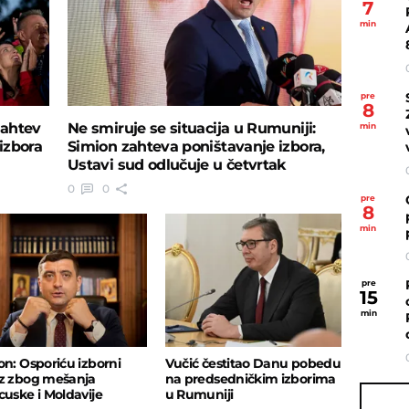
7
min
pre
8
zahtev
Ne smiruje se situacija u Rumuniji:
min
izbora
Simion zahteva poništavanje izbora,
Ustavi sud odlučuje u četvrtak
0
0
pre
8
min
pre
15
min
on: Osporiću izborni
Vučić čestitao Danu pobedu
z zbog mešanja
na predsedničkim izborima
cuske i Moldavije
u Rumuniji