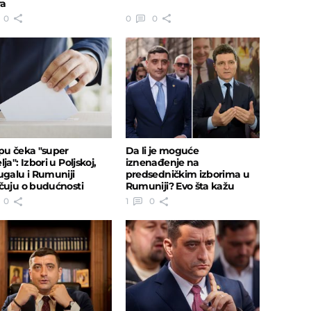
ra
0
0
0
pu čeka "super
Da li je moguće
ja": Izbori u Poljskoj,
iznenađenje na
ugalu i Rumuniji
predsedničkim izborima u
čuju o budućnosti
Rumuniji? Evo šta kažu
kratije
ankete
0
1
0