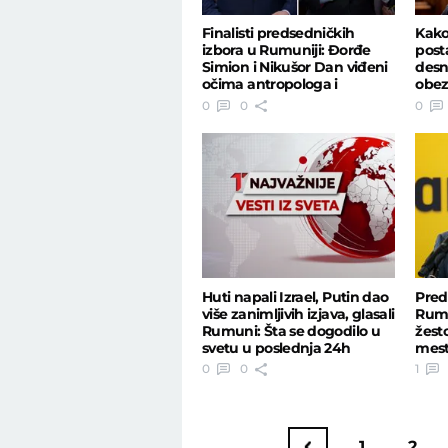
Finalisti predsedničkih
Kako
izbora u Rumuniji: Đorđe
post
Simion i Nikušor Dan viđeni
desn
očima antropologa i
obez
psihijatra
krug
0
0
0
Huti napali Izrael, Putin dao
Pred
više zanimljivih izjava, glasali
Rumu
Rumuni: Šta se dogodilo u
žest
svetu u poslednja 24h
mest
prip
0
0
1
1
2