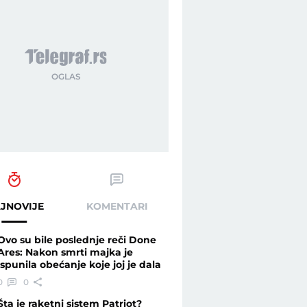
JNOVIJE
KOMENTARI
Ovo su bile poslednje reči Done
Ares: Nakon smrti majka je
ispunila obećanje koje joj je dala
0
0
Šta je raketni sistem Patriot?