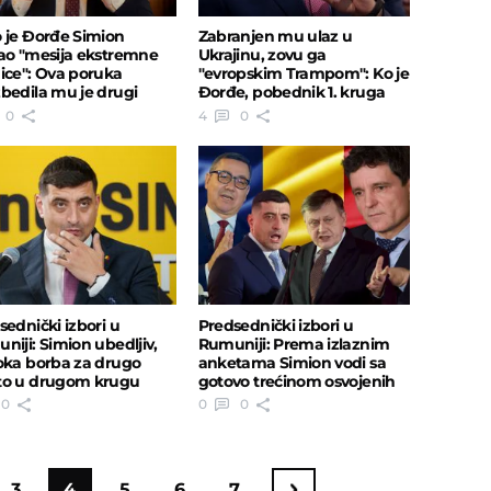
 je Đorđe Simion
Zabranjen mu ulaz u
ao "mesija ekstremne
Ukrajinu, zovu ga
ice": Ova poruka
"evropskim Trampom": Ko je
bedila mu je drugi
Đorđe, pobednik 1. kruga
 izbora
izbora u Rumuniji?
0
4
0
sednički izbori u
Predsednički izbori u
niji: Simion ubedljiv,
Rumuniji: Prema izlaznim
oka borba za drugo
anketama Simion vodi sa
o u drugom krugu
gotovo trećinom osvojenih
ala Danu
glasova
0
0
0
3
4
5
6
7