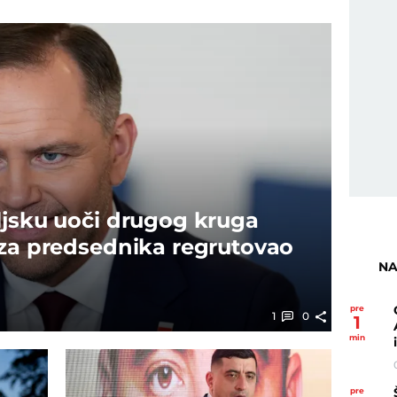
ljsku uoči drugog kruga
 za predsednika regrutovao
NA
pre
1
0
1
min
pre