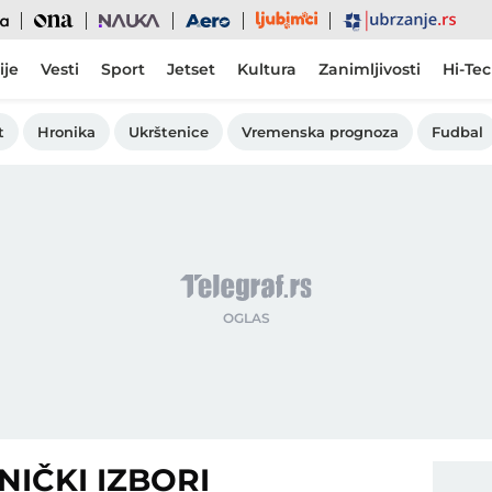
Ljubimci
Ona
Nauka
Aero
Ubrzanje
ije
Vesti
Sport
Jetset
Kultura
Zanimljivosti
Hi-Te
t
Hronika
Ukrštenice
Vremenska prognoza
Fudbal
IČKI IZBORI