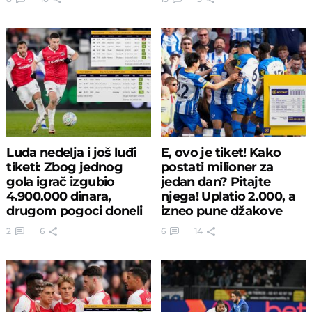
Luda nedelja i još luđi
E, ovo je tiket! Kako
tiketi: Zbog jednog
postati milioner za
gola igrač izgubio
jedan dan? Pitajte
4.900.000 dinara,
njega! Uplatio 2.000, a
drugom pogoci doneli
izneo pune džakove
430.000!
para
2
6
6
14