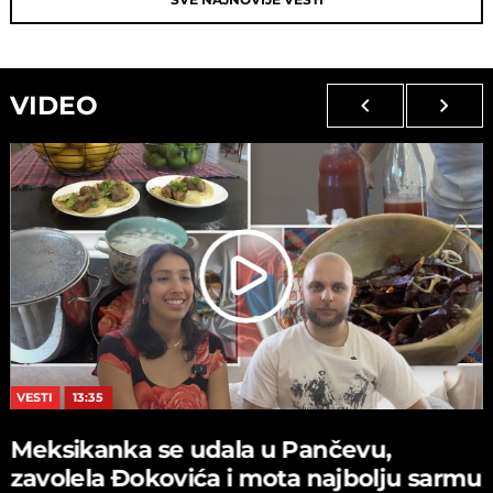
VIDEO
VESTI
13:35
Meksikanka se udala u Pančevu,
zavolela Đokovića i mota najbolju sarmu