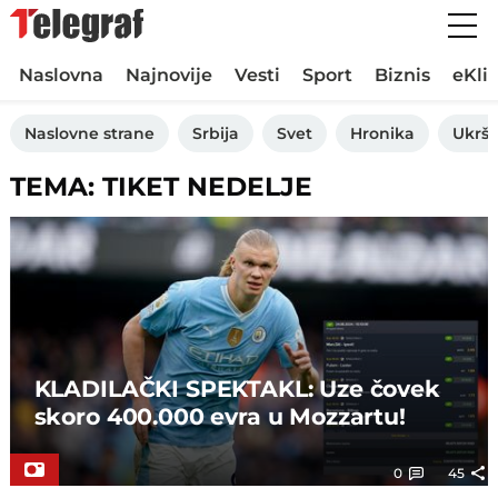
Naslovna
Najnovije
Vesti
Sport
Biznis
eKli
Naslovne strane
Srbija
Svet
Hronika
Ukršt
TEMA: TIKET NEDELJE
KLADILAČKI SPEKTAKL: Uze čovek
skoro 400.000 evra u Mozzartu!
0
45