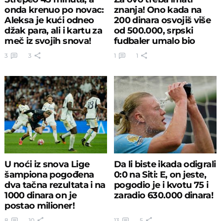
onda krenuo po novac:
znanja! Ono kada na
Aleksa je kući odneo
200 dinara osvojiš više
džak para, ali i kartu za
od 500.000, srpski
meč iz svojih snova!
fudbaler umalo bio
koban!
3
3
1
1
U noći iz snova Lige
Da li biste ikada odigrali
šampiona pogođena
0:0 na Siti: E, on jeste,
dva tačna rezultata i na
pogodio je i kvotu 75 i
1000 dinara on je
zaradio 630.000 dinara!
postao milioner!
8
10
13
5