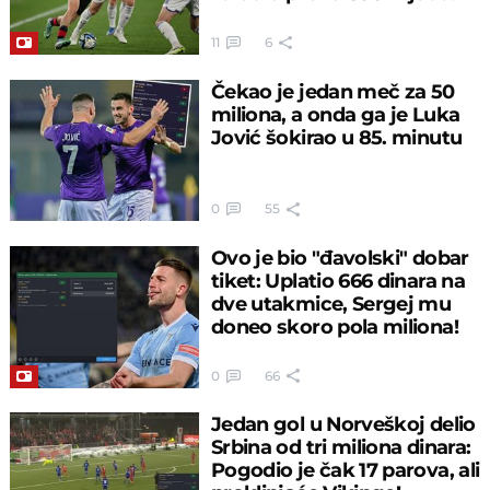
11
6
Čekao je jedan meč za 50
miliona, a onda ga je Luka
Jović šokirao u 85. minutu
0
55
Ovo je bio "đavolski" dobar
tiket: Uplatio 666 dinara na
dve utakmice, Sergej mu
doneo skoro pola miliona!
0
66
Jedan gol u Norveškoj delio
Srbina od tri miliona dinara:
Pogodio je čak 17 parova, ali