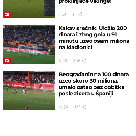
proklinjaće Vikinge!
1
64
Kakav srećnik: Uložio 200
dinara i zbog gola u 91.
minutu uzeo osam miliona
na kladionici
8
305
Beograđanin na 100 dinara
uzeo skoro 30 miliona,
umalo ostao bez dobitka
posle zicera u Španiji
14
177