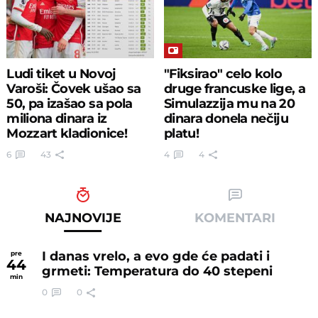
Ludi tiket u Novoj
"Fiksirao" celo kolo
Varoši: Čovek ušao sa
druge francuske lige, a
50, pa izašao sa pola
Simulazzija mu na 20
miliona dinara iz
dinara donela nečiju
Mozzart kladionice!
platu!
6
43
4
4
NAJNOVIJE
KOMENTARI
I danas vrelo, a evo gde će padati i
pre
44
grmeti: Temperatura do 40 stepeni
min
0
0