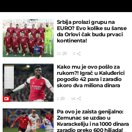
Srbija prolazi grupu na
EURO? Evo kolike su šanse
da Orlovi čak budu prvaci
kontinenta!
22
2
Kako mu je ovo pošlo za
rukom?! Igrač u Kaluđerici
pogodio 42 para i zaradio
skoro dva miliona dinara
2
46
Pa ovo je zaista genijalno:
Zemunac se uzdao u
Kvarackeliju i na 1000 dinara
zaradio preko 600 hiljada!