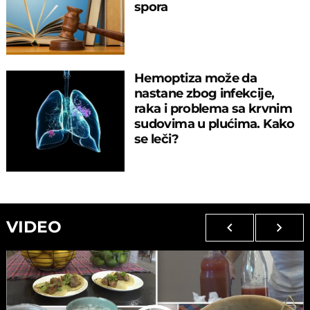
spora
Hemoptiza može da
nastane zbog infekcije,
raka i problema sa krvnim
sudovima u plućima. Kako
se leči?
VIDEO