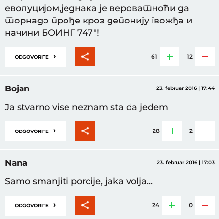
еволуцијом,једнака је вероватноћи да
торнадо прође кроз депонију гвожђа и
начини БОИНГ 747"!
›
61
12
ODGOVORITE
Bojan
23. februar 2016 | 17:44
Ja stvarno vise neznam sta da jedem
›
28
2
ODGOVORITE
Nana
23. februar 2016 | 17:03
Samo smanjiti porcije, jaka volja...
›
24
0
ODGOVORITE