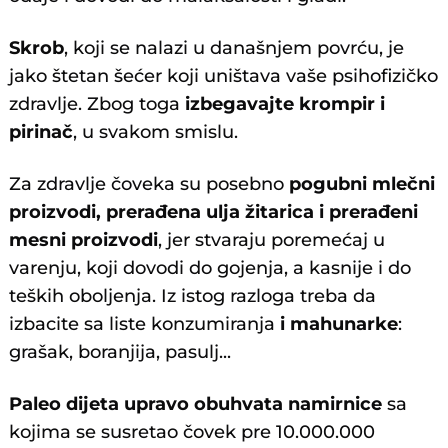
Skrob
, koji se nalazi u današnjem povrću, je
jako štetan šećer koji uništava vaše psihofizičko
zdravlje. Zbog toga
izbegavajte krompir i
pirinač
, u svakom smislu.
Za zdravlje čoveka su posebno
pogubni mlečni
proizvodi, prerađena ulja žitarica i prerađeni
mesni proizvodi
, jer stvaraju poremećaj u
varenju, koji dovodi do gojenja, a kasnije i do
teških oboljenja. Iz istog razloga treba da
izbacite sa liste konzumiranja
i mahunarke
:
grašak, boranjija, pasulj...
Paleo dijeta upravo obuhvata namirnice
sa
kojima se susretao čovek pre 10.000.000