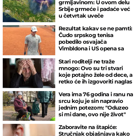
grmljavinom: U ovom delu
Srbije grmeće i padaće već
u četvrtak uveče
Rezultat kakav se ne pamti:
Čudo srpskog tenisa
pobedilo osvajača
Vimbldona i US opena sa
6:0, 6:0
Stari roditelji ne traže
mnogo: Ovo su tri stvari
koje potajno žele od dece, a
retko će ih izgovoriti naglas
Vera ima 76 godina i ranu na
srcu koju je sin napravio
jednim potezom: "Oduzeo
si mi dane, ovo nije život"
Zaboravite na štapiće:
Stručnjak objašnjava kako