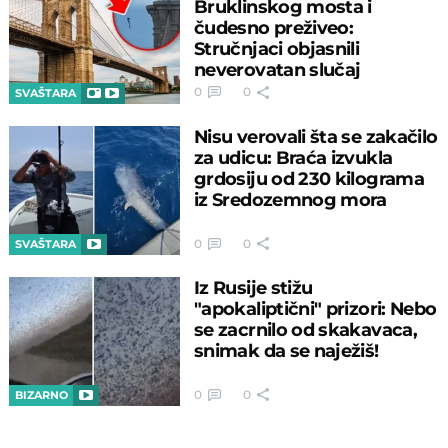
Bruklinskog mosta i
čudesno preživeo:
Stručnjaci objasnili
neverovatan slučaj
0
0
SVAŠTARA
Nisu verovali šta se zakačilo
za udicu: Braća izvukla
grdosiju od 230 kilograma
iz Sredozemnog mora
0
0
SVAŠTARA
Iz Rusije stižu
"apokaliptični" prizori: Nebo
se zacrnilo od skakavaca,
snimak da se naježiš!
0
0
BIZARNO