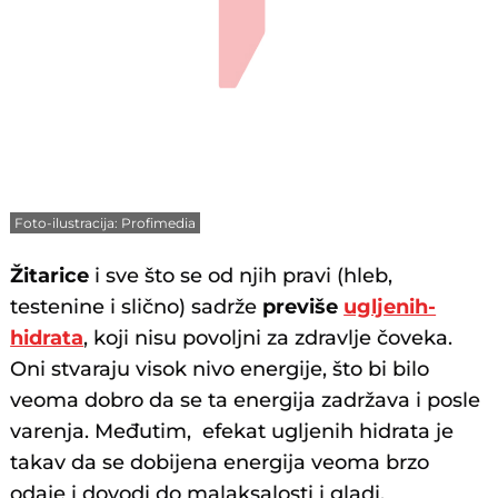
Foto-ilustracija: Profimedia
Žitarice
i sve što se od njih pravi (hleb,
testenine i slično) sadrže
previše
ugljenih-
hidrata
, koji nisu povoljni za zdravlje čoveka.
Oni stvaraju visok nivo energije, što bi bilo
veoma dobro da se ta energija zadržava i posle
varenja. Međutim, efekat ugljenih hidrata je
takav da se dobijena energija veoma brzo
odaje i dovodi do malaksalosti i gladi.