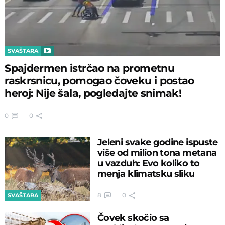
SVAŠTARA
Spajdermen istrčao na prometnu
raskrsnicu, pomogao čoveku i postao
heroj: Nije šala, pogledajte snimak!
0
0
Jeleni svake godine ispuste
više od milion tona metana
u vazduh: Evo koliko to
menja klimatsku sliku
8
0
SVAŠTARA
Čovek skočio sa