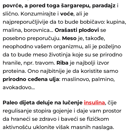
povrće, a pored toga šargarepu, paradajz
i
slično. Konzumirajte i
voće
, ali je
najpreporučljivije da to bude bobičavo: kupina,
malina, borovnica...
Orašasti plodovi
se
posebno preporučuju.
Meso
je, takođe,
neophodno vašem organizmu, ali je poželjno
da to bude meso životinja koje su se prirodno
hranile, npr. travom.
Riba
je najbolji izvor
proteina. Ono najbitnije je da koristite samo
prirodno ceđena ulja
: maslinovo, palmino,
avokadovo...
Paleo dijeta deluje na lučenje
insulina
, čije
regulisanje stopira gojenje i daje vam prostor
da hraneći se zdravo i baveći se fizičkom
aktivnošću uklonite višak masnih naslaga.