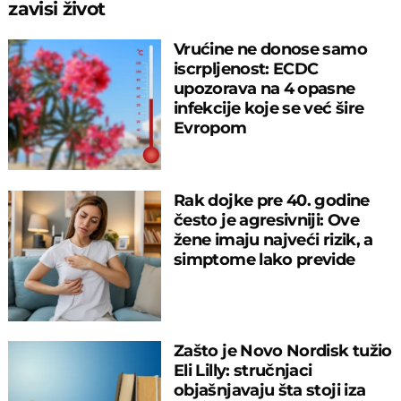
zavisi život
Vrućine ne donose samo
iscrpljenost: ECDC
upozorava na 4 opasne
infekcije koje se već šire
Evropom
Rak dojke pre 40. godine
često je agresivniji: Ove
žene imaju najveći rizik, a
simptome lako previde
Zašto je Novo Nordisk tužio
Eli Lilly: stručnjaci
objašnjavaju šta stoji iza