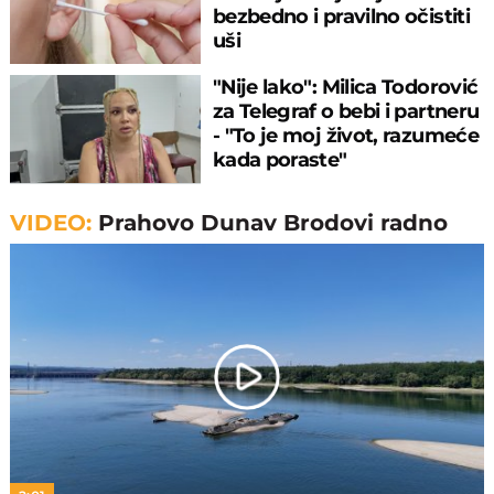
bezbedno i pravilno očistiti
uši
"Nije lako": Milica Todorović
za Telegraf o bebi i partneru
- "To je moj život, razumeće
kada poraste"
VIDEO:
Prahovo Dunav Brodovi radno
Play
Video