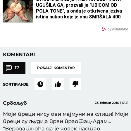
UGUŠILA GA, prozvali je "UBICOM OD
POLA TONE", a onda je otkrivena jeziva
istina nakon koje je ona SMRŠALA 400
KILOGRAMA
by Aklamator
KOMENTARI
17
POŠALJI KOMENTAR
SORTIRANJE
Србољуб
23. februar 2016 | 17:21
Моји преци нису ови мајмуни на слици! Моји
преци су људи,а први праотац-Адам...
"Вероватноћа да је човек настао