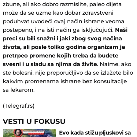
zbune, ali ako dobro razmislite, paleo dijeta
može da se uzme kao dobar zdravstveni
poduhvat uvodeći ovaj način ishrane veoma
postepeno, i na isti način ga isključujući.
Naši
preci su bili snažni i jaki zbog svog načina
života, ali posle toliko godina organizam je
pretrpeo promene kojih treba da budete
svesni i u sladu sa njima da živite
. Naime, ako
ste bolesni, nije preporučljivo da se izlažete bilo
kakvim promenama ishrane bez konsultacije
sa lekarom.
(Telegraf.rs)
VESTI U FOKUSU
Evo kada stižu pljuskovi sa