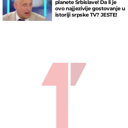
planete Srbislave! Da li je
ovo najjezivije gostovanje u
istoriji srpske TV? JESTE!