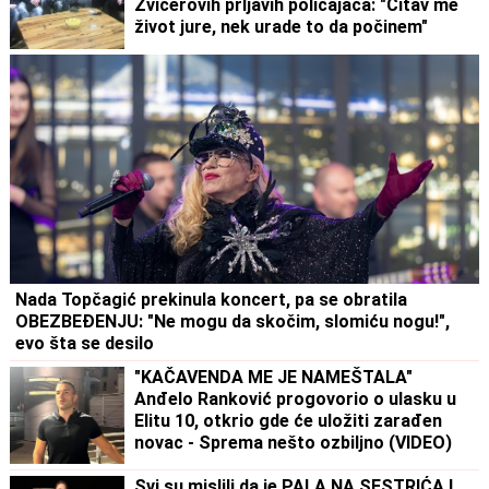
Zvicerovih prljavih policajaca: "Čitav me
život jure, nek urade to da počinem"
(FOTO)
Nada Topčagić prekinula koncert, pa se obratila
OBEZBEĐENJU: "Ne mogu da skočim, slomiću nogu!",
evo šta se desilo
"KAČAVENDA ME JE NAMEŠTALA"
Anđelo Ranković progovorio o ulasku u
Elitu 10, otkrio gde će uložiti zarađen
novac - Sprema nešto ozbiljno (VIDEO)
Svi su mislili da je PALA NA SESTRIĆA I