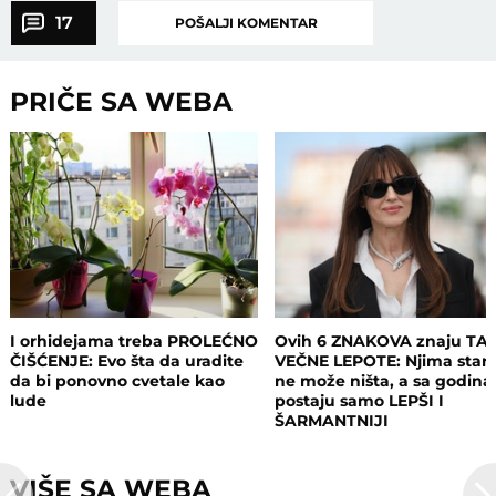
17
POŠALJI KOMENTAR
PRIČE SA WEBA
I orhidejama treba PROLEĆNO
Ovih 6 ZNAKOVA znaju TA
ČIŠĆENJE: Evo šta da uradite
VEČNE LEPOTE: Njima staro
da bi ponovno cvetale kao
ne može ništa, a sa godin
lude
postaju samo LEPŠI I
ŠARMANTNIJI
VIŠE SA WEBA