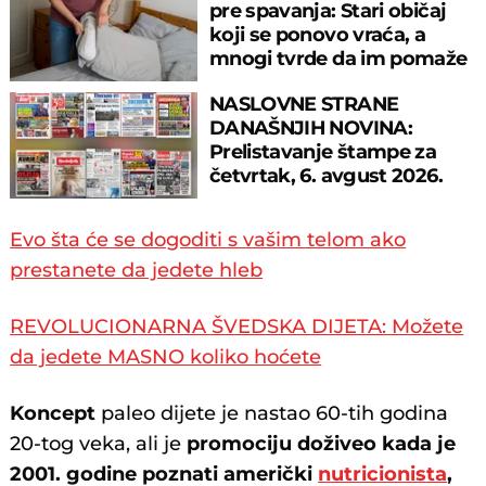
pre spavanja: Stari običaj
koji se ponovo vraća, a
mnogi tvrde da im pomaže
NASLOVNE STRANE
DANAŠNJIH NOVINA:
Prelistavanje štampe za
četvrtak, 6. avgust 2026.
godine
Evo šta će se dogoditi s vašim telom ako
prestanete da jedete hleb
REVOLUCIONARNA ŠVEDSKA DIJETA: Možete
da jedete MASNO koliko hoćete
Koncept
paleo dijete je nastao 60-tih godina
20-tog veka, ali je
promociju doživeo kada je
2001. godine poznati američki
nutricionista
,