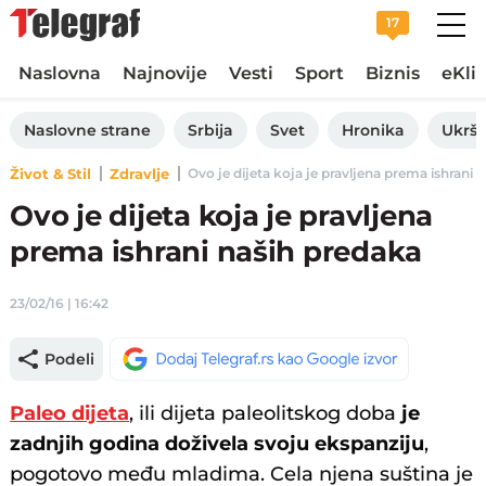
17
Naslovna
Najnovije
Vesti
Sport
Biznis
eKli
Naslovne strane
Srbija
Svet
Hronika
Ukršt
Život & Stil
Zdravlje
Ovo je dijeta koja je pravljena prema ishrani n
Ovo je dijeta koja je pravljena
prema ishrani naših predaka
23/02/16 | 16:42
Podeli
Paleo dijeta
, ili dijeta paleolitskog doba
je
zadnjih godina doživela svoju ekspanziju
,
pogotovo među mladima. Cela njena suština je