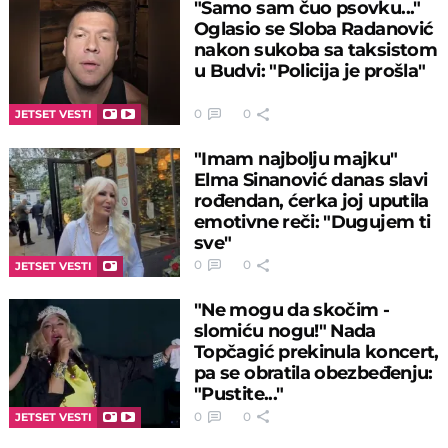
"Samo sam čuo psovku..."
Oglasio se Sloba Radanović
nakon sukoba sa taksistom
u Budvi: "Policija je prošla"
0
0
JETSET VESTI
"Imam najbolju majku"
Elma Sinanović danas slavi
rođendan, ćerka joj uputila
emotivne reči: "Dugujem ti
sve"
0
0
JETSET VESTI
"Ne mogu da skočim -
slomiću nogu!" Nada
Topčagić prekinula koncert,
pa se obratila obezbeđenju:
"Pustite..."
0
0
JETSET VESTI