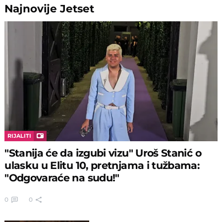
Najnovije
Jetset
RIJALITI
"Stanija će da izgubi vizu" Uroš Stanić o
ulasku u Elitu 10, pretnjama i tužbama:
"Odgovaraće na sudu!"
0
0