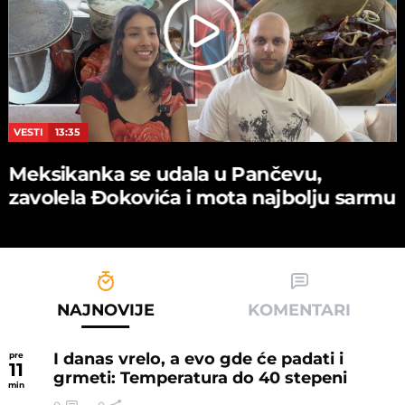
VESTI
13:35
Meksikanka se udala u Pančevu,
zavolela Đokovića i mota najbolju sarmu
NAJNOVIJE
KOMENTARI
I danas vrelo, a evo gde će padati i
pre
11
grmeti: Temperatura do 40 stepeni
min