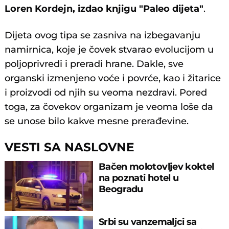
Loren Kordejn, izdao knjigu "Paleo dijeta"
.
Dijeta ovog tipa se zasniva na izbegavanju
namirnica, koje je čovek stvarao evolucijom u
poljoprivredi i preradi hrane. Dakle, sve
organski izmenjeno voće i povrće, kao i žitarice
i proizvodi od njih su veoma nezdravi. Pored
toga, za čovekov organizam je veoma loše da
se unose bilo kakve mesne prerađevine.
VESTI SA NASLOVNE
Bačen molotovljev koktel
na poznati hotel u
Beogradu
Srbi su vanzemaljci sa