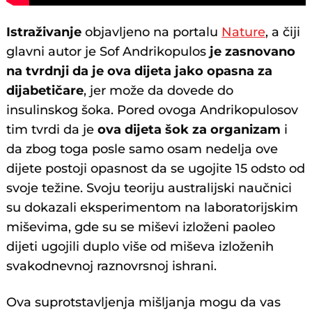
Istraživanje
objavljeno na portalu
Nature
, a čiji
glavni autor je Sof Andrikopulos
je zasnovano
na tvrdnji da je ova dijeta jako opasna za
dijabetičare
, jer može da dovede do
insulinskog šoka. Pored ovoga Andrikopulosov
tim tvrdi da je
ova dijeta šok za organizam
i
da zbog toga posle samo osam nedelja ove
dijete postoji opasnost da se ugojite 15 odsto od
svoje težine. Svoju teoriju australijski naučnici
su dokazali eksperimentom na laboratorijskim
miševima, gde su se miševi izloženi paoleo
dijeti ugojili duplo više od miševa izloženih
svakodnevnoj raznovrsnoj ishrani.
Ova suprotstavljenja mišljanja mogu da vas