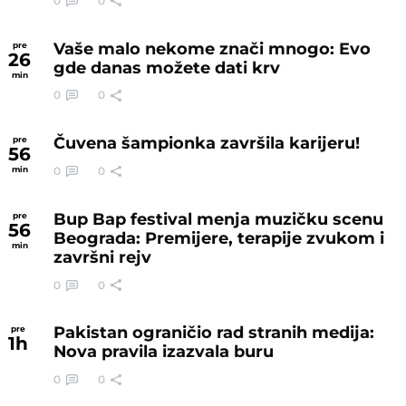
0
0
Vaše malo nekome znači mnogo: Evo
pre
26
gde danas možete dati krv
min
0
0
Čuvena šampionka završila karijeru!
pre
56
0
0
min
Bup Bap festival menja muzičku scenu
pre
56
Beograda: Premijere, terapije zvukom i
min
završni rejv
0
0
Pakistan ograničio rad stranih medija:
pre
1
h
Nova pravila izazvala buru
0
0