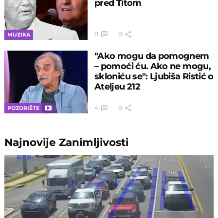
pred Titom
0
0
MUZIKA
"Ako mogu da pomognem
– pomoći ću. Ako ne mogu,
skloniću se": Ljubiša Ristić o
Ateljeu 212
4
0
POZORIŠTE
Najnovije
Zanimljivosti