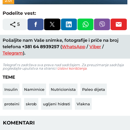
2:01
Podelite vest:
5
Pošaljite nam Vaše snimke, fotografije i priče na broj
telefona
+381 64 8939257
(
WhatsApp
/
Viber
/
Telegram
).
Telegraf.rs zadržava sva prava nad sadržajem. Za preuzimanje sadržaja
pogledajte uputstva na stranici
Uslovi korišćenja
.
TEME
Insulin
Namirnice
Nutricionista
Paleo dijeta
proteini
skrob
ugljeni hidrati
Vlakna
KOMENTARI