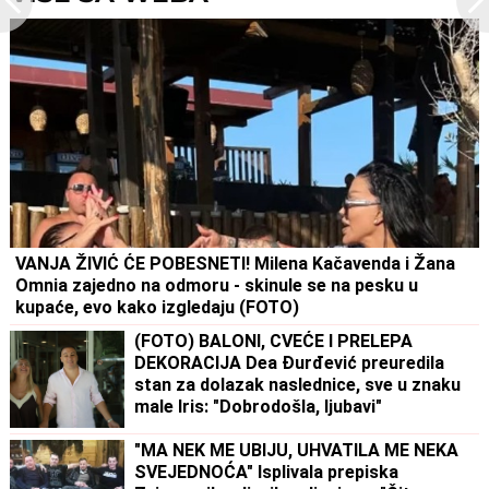
VANJA ŽIVIĆ ĆE POBESNETI! Milena Kačavenda i Žana
Omnia zajedno na odmoru - skinule se na pesku u
kupaće, evo kako izgledaju (FOTO)
(FOTO) BALONI, CVEĆE I PRELEPA
DEKORACIJA Dea Đurđević preuredila
stan za dolazak naslednice, sve u znaku
male Iris: "Dobrodošla, ljubavi"
"MA NEK ME UBIJU, UHVATILA ME NEKA
SVEJEDNOĆA" Isplivala prepiska