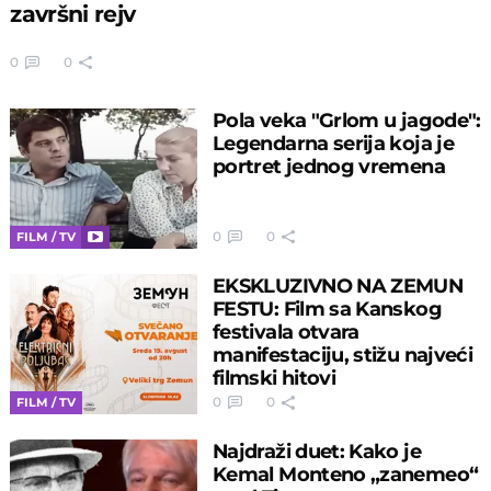
završni rejv
0
0
Pola veka "Grlom u jagode":
Legendarna serija koja je
portret jednog vremena
0
0
FILM / TV
EKSKLUZIVNO NA ZEMUN
FESTU: Film sa Kanskog
festivala otvara
manifestaciju, stižu najveći
filmski hitovi
0
0
FILM / TV
Najdraži duet: Kako je
Kemal Monteno „zanemeo“