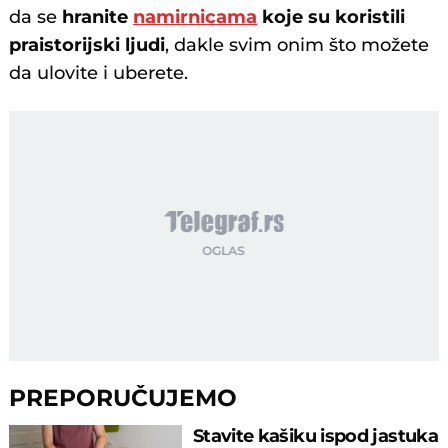
da se
hranite
namirnicama
koje su koristili
praistorijski ljudi
, dakle svim onim što možete
da ulovite i uberete.
PREPORUČUJEMO
Stavite kašiku ispod jastuka