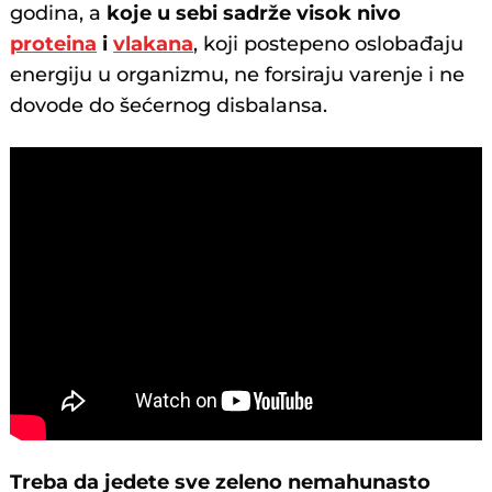
godina, a
koje u sebi sadrže visok nivo
proteina
i
vlakana
, koji postepeno oslobađaju
energiju u organizmu, ne forsiraju varenje i ne
dovode do šećernog disbalansa.
Treba da jedete sve zeleno nemahunasto