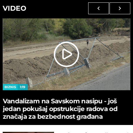
VIDEO
BIZNIS
1:19
Vandalizam na Savskom nasipu - јoš
јedan pokušaј opstrukciјe radova od
značaјa za bezbednost građana