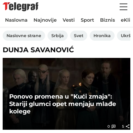
Naslovna
Najnovije
Vesti
Sport
Biznis
eKli
Naslovne strane
Srbija
Svet
Hronika
Ukršt
DUNJA SAVANOVIĆ
Ponovo promena u "Kući zmaja":
Stariji glumci opet menjaju mlađe
kolege
0
5