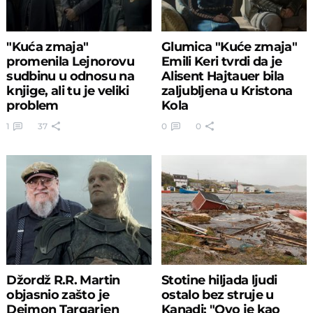
"Kuća zmaja"
Glumica "Kuće zmaja"
promenila Lejnorovu
Emili Keri tvrdi da je
sudbinu u odnosu na
Alisent Hajtauer bila
knjige, ali tu je veliki
zaljubljena u Kristona
problem
Kola
1
37
0
0
Džordž R.R. Martin
Stotine hiljada ljudi
objasnio zašto je
ostalo bez struje u
Dejmon Targarjen
Kanadi: "Ovo je kao