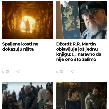
Spaljene kosti ne
Džordž R.R. Martin
dokazuju ništa
objavljuje još jednu
knjigu: I... naravno da
nije ono što želimo
0
1
0
1