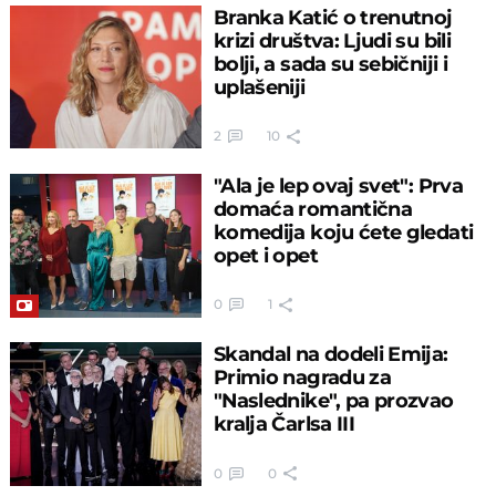
Branka Katić o trenutnoj
krizi društva: Ljudi su bili
bolji, a sada su sebičniji i
uplašeniji
2
10
"Ala je lep ovaj svet": Prva
domaća romantična
komedija koju ćete gledati
opet i opet
0
1
Skandal na dodeli Emija:
Primio nagradu za
"Naslednike", pa prozvao
kralja Čarlsa III
0
0