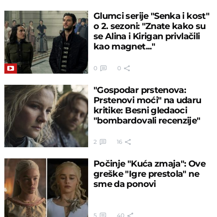
Glumci serije "Senka i kost"
o 2. sezoni: "Znate kako su
se Alina i Kirigan privlačili
kao magnet..."
0
0
"Gospodar prstenova:
Prstenovi moći" na udaru
kritike: Besni gledaoci
"bombardovali recenzije"
2
16
Počinje "Kuća zmaja": Ove
greške "Igre prestola" ne
sme da ponovi
5
40