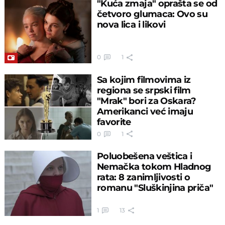
"Kuća zmaja" oprašta se od
četvoro glumaca: Ovo su
nova lica i likovi
0
1
Sa kojim filmovima iz
regiona se srpski film
"Mrak" bori za Oskara?
Amerikanci već imaju
favorite
0
1
Poluobešena veštica i
Nemačka tokom Hladnog
rata: 8 zanimljivosti o
romanu "Sluškinjina priča"
1
13