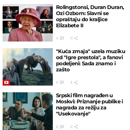
Rolingstonsi, Duran Duran,
Ozi Ozborn: Slavni se
opraštaju do kraljice
Elizabete II
4
11
"Kuća zmaja" uzela muziku
od "Igre prestola", a fanovi
podeljeni: Sada znamo i
zašto
0
3
Srpski film nagrađen u
Moskvi: Priznanje publike i
nagrada za režiju za
"Usekovanje"
0
0