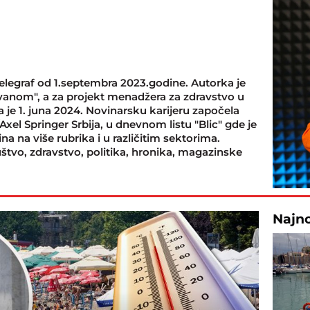
Telegraf od 1.septembra 2023.godine. Autorka je
Ivanom", a za projekt menadžera za zdravstvo u
je 1. juna 2024. Novinarsku karijeru započela
xel Springer Srbija, u dnevnom listu "Blic" gde je
ina na više rubrika i u različitim sektorima.
štvo, zdravstvo, politika, hronika, magazinske
Najn