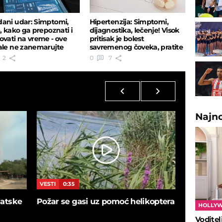
ani udar: Simptomi,
Hipertenzija: Simptomi,
e, kako ga prepoznati i
dijagnostika, lečenje! Visok
ovati na vreme - ove
pritisak je bolest
ale ne zanemarujte
savremenog čoveka, pratite
ko
signale
2
0
7
Najn
VESTI
0:35
VESTI
5:4
blatske
Požar se gasi uz pomoć helikoptera
SNIMAK I
HOLLY
ušao u de
Vodite
sačekalo