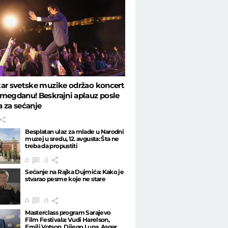
ar svetske muzike održao koncert
megdanu! Beskrajni aplauz posle
 za sećanje
Besplatan ulaz za mlade u Narodni
muzej u sredu, 12. avgusta: Šta ne
treba da propustiti
0
0
Sećanje na Rajka Dujmića: Kako je
stvarao pesme koje ne stare
0
0
Masterclass program Sarajevo
Film Festivala: Vudi Harelson,
Emili Votson, Dijego Luna, Asgar