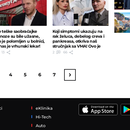
e teške saobraćajke
Koji simptomi ukazuju na
noze su bile užasne,
rak želuca, debelog creva i
 je polomljen u bolnici,
pankreasa, otkriva naš
nas je vrhunski lekar!
stručnjak sa VMA! Ovo je
prvi znak
13
2
66
4
5
6
7
ci
eKlinika
Hi-Tech
Auto