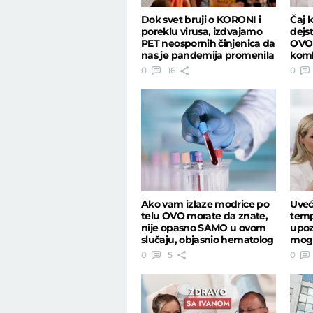
Dok svet bruji o KORONI i
Čaj k
poreklu virusa, izdvajamo
dejs
PET neospornih činjenica da
OVO 
nas je pandemija promenila
komb
farm
0
16
0
Ako vam izlaze modrice po
Uveća
telu OVO morate da znate,
temp
nije opasno SAMO u ovom
upoz
slučaju, objasnio hematolog
mogu
bole
0
5
0