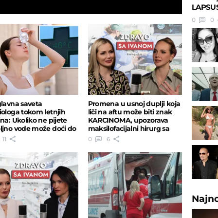
LAPSUS:
insekata!
0
0
glavna saveta
Promena u usnoj duplji koja
iologa tokom letnjih
liči na aftu može biti znak
ina: Ukoliko ne pijete
KARCINOMA, upozorava
ljno vode može doći do
maksilofacijalni hirurg sa
G problema
VMA
11
0
6
Najn