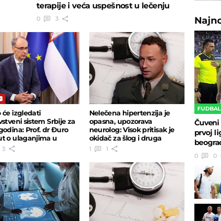
terapije i veća uspešnost u lečenju
0
3
Najn
FUDBA
 će izgledati
Nelečena hipertenzija je
vstveni sistem Srbije za
opasna, upozorava
Čuveni 
godina: Prof. dr Đuro
neurolog: Visok pritisak je
prvoj li
t o ulaganjima u
okidač za šlog i druga
beogra
vstvu
opasna stanja
3
1
1
0
0