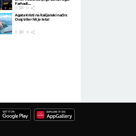
Farhadi....
0
0
Agata Kristi na italijanski način:
Ovaj triler hit je leta!
0
0