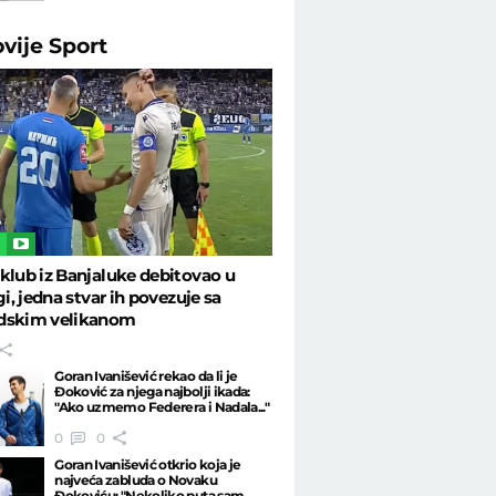
ovije
Sport
L
klub iz Banjaluke debitovao u
gi, jedna stvar ih povezuje sa
dskim velikanom
Goran Ivanišević rekao da li je
Đoković za njega najbolji ikada:
"Ako uzmemo Federera i Nadala..."
0
0
Goran Ivanišević otkrio koja je
najveća zabluda o Novaku
Đokoviću: "Nekoliko puta sam