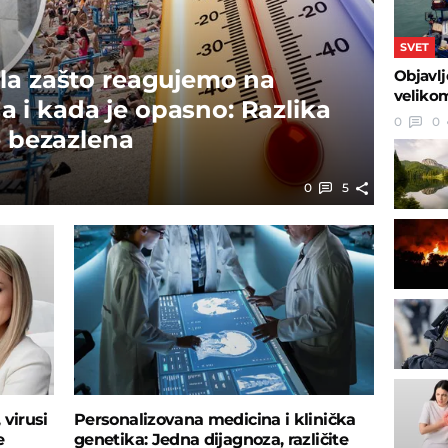
SVET
la zašto reagujemo na
Objavlj
velikom
i kada je opasno: Razlika
0
0
e bezazlena
0
5
 virusi
Personalizovana medicina i klinička
e
genetika: Jedna dijagnoza, različite