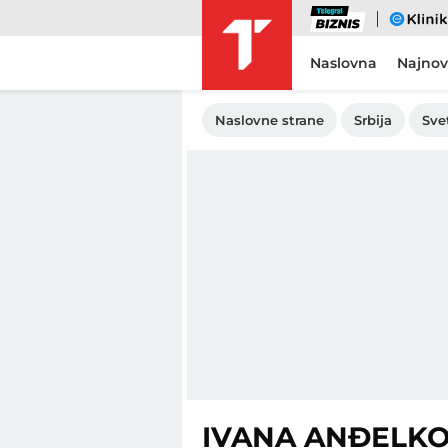
Biznis
eKlinika
Naslovna
Najnov
Naslovne strane
Srbija
Sve
IVANA ANĐELKO