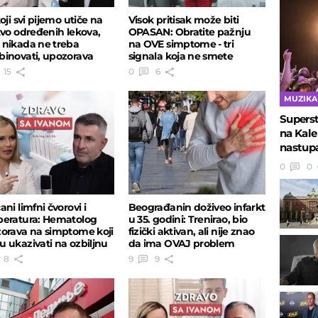
oji svi pijemo utiče na
Visok pritisak može biti
tvo određenih lekova,
OPASAN: Obratite pažnju
nikada ne treba
na OVE simptome - tri
inovati, upozorava
signala koja ne smete
aceut
nikako ignorisati
15
0
6
MUZIKA
Superst
na Kale
nastupa
0
0
ni limfni čvorovi i
Beograđanin doživeo infarkt
eratura: Hematolog
u 35. godini: Trenirao, bio
orava na simptome koji
fizički aktivan, ali nije znao
 ukazivati na ozbiljnu
da ima OVAJ problem
st
8
9
9