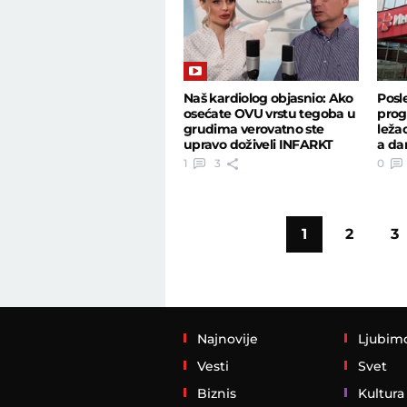
Naš kardiolog objasnio: Ako
Posl
osećate OVU vrstu tegoba u
prog
grudima verovatno ste
ležao
upravo doživeli INFARKT
a da
1
3
0
1
2
3
Najnovije
Ljubim
Vesti
Svet
Biznis
Kultura