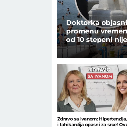
Doktorka objasni
promenu vremena 
od 10 stepeni nij
Zdravo sa Ivanom: Hipertenzija,
i tahikardija opasni za srce! Ov