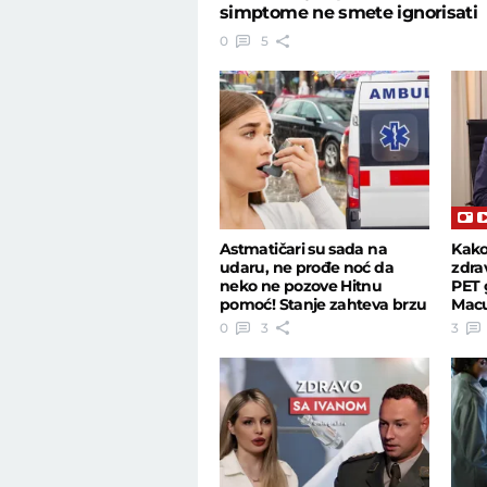
simptome ne smete ignorisati
0
5
Astmatičari su sada na
Kako
udaru, ne prođe noć da
zdra
neko ne pozove Hitnu
PET 
pomoć! Stanje zahteva brzu
Macu
reakciju
zdra
0
3
3