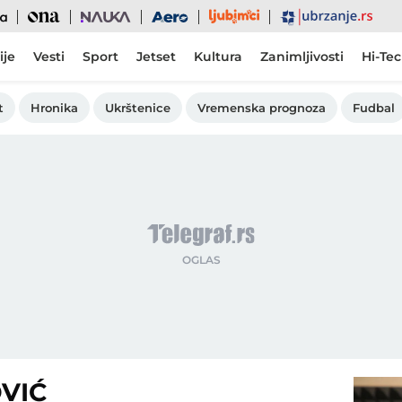
Ljubimci
Ona
Nauka
Aero
Ubrzanje
ije
Vesti
Sport
Jetset
Kultura
Zanimljivosti
Hi-Te
t
Hronika
Ukrštenice
Vremenska prognoza
Fudbal
VIĆ