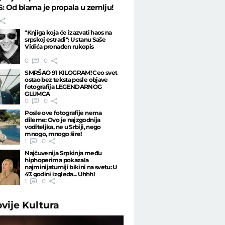
 Od blama je propala u zemlju!
"Knjiga koja će izazvati haos na
srpskoj estradi": U stanu Saše
Vidića pronađen rukopis
0
0
SMRŠAO 91 KILOGRAM! Ceo svet
ostao bez teksta posle objave
fotografija LEGENDARNOG
GLUMCA
0
0
Posle ove fotografije nema
dileme: Ovo je najzgodnija
voditeljka, ne u Srbiji, nego
mnogo, mnogo šire!
1
0
Najčuvenija Srpkinja među
hiphoperima pokazala
najminijaturniji bikini na svetu: U
47. godini izgleda... Uhhh!
1
0
ovije
Kultura