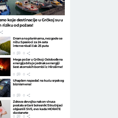
eno koje destinacije u Grčkoj su u
 riziku od požara!
Drama na planinama, nezgode se
nižu: Spasioci za 24 sata
intervenisali čak 25 puta
0
0
Mega požar u Grčkoj: Oslobođena
energija bila je jednaka energiji
šest atomskih bombi iz Hirošime!
0
0
Uhapšen napadač na kuću srpskog
biznismena!
0
0
Zdrava devojka nakon virusa
postala srčani bolesnik! Stručnjaci
objasnili SVE, evo kada MORATE
da stanete
0
0